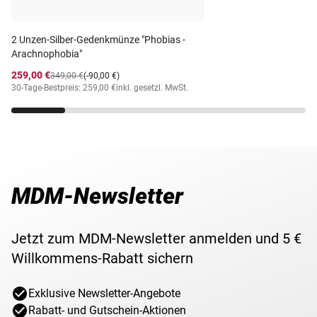
gefundenen Trümmerteile noch weiter beflügelt.
12,5 g, Ø 30,6 mm, sehr schön/vorzüglich (ss/vz)
Gewicht
6,25 g, 12,5 g
Vorderseite: Walking Liberty, Jahr
2 Unzen-Silber-Gedenkmünze "Phobias -
Rückseite: Weißkopfseeadler, Wert
George Washington,
Arachnophobia"
Motiv
Walking Liberty
259,00 €
349,00 €
(-90,00 €)
30-Tage-Bestpreis: 259,00 €
inkl. gesetzl. MwSt.
MDM-Newsletter
Jetzt zum MDM-Newsletter anmelden und 5 €
Willkommens-Rabatt sichern
Exklusive Newsletter-Angebote
Rabatt- und Gutschein-Aktionen