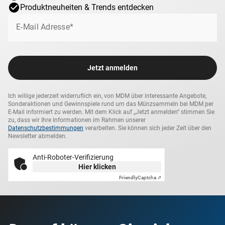
Produktneuheiten & Trends entdecken
E-Mail Adresse*
Jetzt anmelden
Ich willige jederzeit widerruflich ein, von MDM über interessante Angebote,
Sonderaktionen und Gewinnspiele rund um das Münzsammeln bei MDM per
E-Mail informiert zu werden. Mit dem Klick auf „Jetzt anmelden“ stimmen Sie
zu, dass wir Ihre Informationen im Rahmen unserer
Datenschutzbestimmungen
verarbeiten. Sie können sich jeder Zeit über den
Newsletter abmelden.
Anti-Roboter-Verifizierung
Hier klicken
Friendly
Captcha ⇗