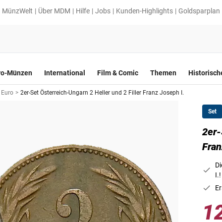
MünzWelt
Über MDM
Hilfe
Jobs
Kunden-Highlights
Goldsparplan
ro-Münzen
International
Film & Comic
Themen
Historisc
 Euro
>
2er-Set Österreich-Ungarn 2 Heller und 2 Filler Franz Joseph I.
Set
2er-
Fran
Di
I.!
Er
1