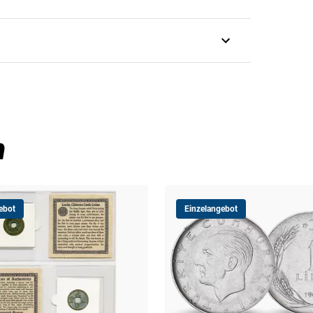
e!
n
ebot
Einzelangebot
n Ornament-Rahmen