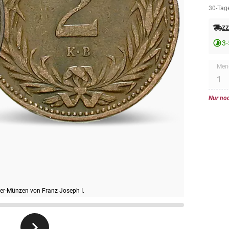
30-Tage
zz
3-
Men
Nur noc
ller-Münzen von Franz Joseph I.