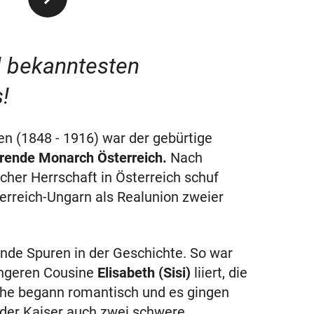
l bekanntesten
!
en (1848 - 1916) war der gebürtige
erende Monarch Österreich.
Nach
scher Herrschaft in Österreich schuf
rreich-Ungarn als Realunion zweier
ende Spuren in der Geschichte. So war
üngeren Cousine
Elisabeth (Sisi)
liiert, die
 Ehe begann romantisch und es gingen
e der Kaiser auch zwei schwere