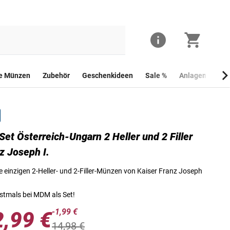
he Münzen
Zubehör
Geschenkideen
Sale %
Anlagemünzen
Set Österreich-Ungarn 2 Heller und 2 Filler
Die Vorderseite der 2-Heller-Münze aus Österreich
z Joseph I.
e einzigen 2-Heller- und 2-Filler-Münzen von Kaiser Franz Joseph
stmals bei MDM als Set!
-1,99 €
2,99 €
14,98 €