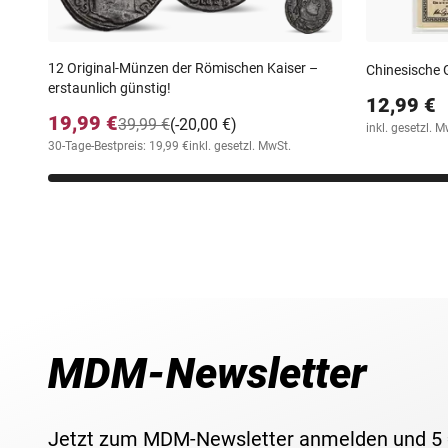
Die erste 2-Filler-Münze Ungarns
Ausgabeland: Ungarn
12 Original-Münzen der Römischen Kaiser –
Chinesische 
Nennwert: 2 Filler
erstaunlich günstig!
12,99 €
Prägejahre: 1892 - 1915
19,99 €
39,99 €
(-20,00 €)
inkl. gesetzl. M
Metall: Kupfer
30-Tage-Bestpreis: 19,99 €
inkl. gesetzl. MwSt.
Gewicht: 3,28 g
Durchmesser: 19 mm
Erhaltung: ss
Vorderseite: Wert im Kranz
Rückseite: Stephanskrone, Jahr
MDM-Newsletter
Jetzt zum MDM-Newsletter anmelden und 5