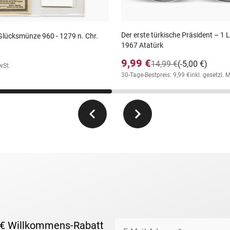
Der erste türkische Präsident – 1 
Glücksmünze 960 - 1279 n. Chr.
1967 Atatürk
9,99 €
14,99 €
(-5,00 €)
wSt.
30-Tage-Bestpreis: 9,99 €
inkl. gesetzl. 
 € Willkommens-Rabatt