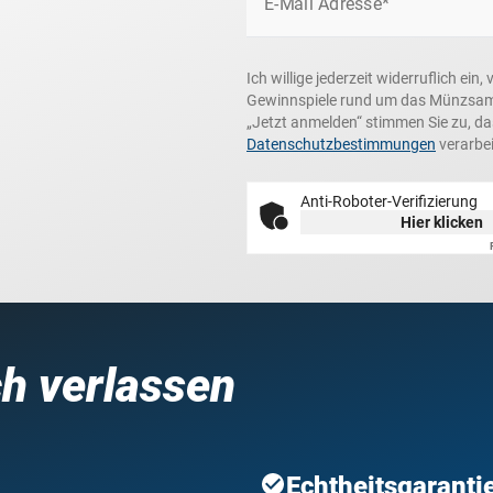
E-Mail Adresse*
Ich willige jederzeit widerruflich e
Gewinnspiele rund um das Münzsamme
„Jetzt anmelden“ stimmen Sie zu, d
Datenschutzbestimmungen
verarbei
Anti-Roboter-Verifizierung
Hier klicken
ch verlassen
Echtheitsgaranti