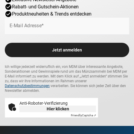
einem asiatischen Gemälde. Die detailgetreu
Lieferzeit
3-5 Werktage
Rabatt- und Gutschein-Aktionen
ausgearbeiteten Münz-Rückseiten tragen jeweils das
Produktneuheiten & Trends entdecken
Wappen der Volksrepublik China mit dem "Tor des
Himmlischen Friedens".
E-Mail Adresse*
Das wertvolle Set wird mit einem
Original-Etui und einem
nummerierten Echtheits-Zertifikat der Nationalbank
Chinas
überreicht. Lassen Sie sich diese einmalige Chance
Jetzt anmelden
nicht entgehen und sichern sich gleich eins der wenigen
Gold-Exklusiv-Sets "Jahr des Pferdes" 2026
- für sich
Ich willige jederzeit widerruflich ein, von MDM über interessante Angebote,
selbst oder als wertvolles Geschenk.
Sonderaktionen und Gewinnspiele rund um das Münzsammeln bei MDM per
E-Mail informiert zu werden. Mit dem Klick auf „Jetzt anmelden“ stimmen Sie
zu, dass wir Ihre Informationen im Rahmen unserer
Datenschutzbestimmungen
verarbeiten. Sie können sich jeder Zeit über den
Newsletter abmelden.
Anti-Roboter-Verifizierung
Hier klicken
Friendly
Captcha ⇗