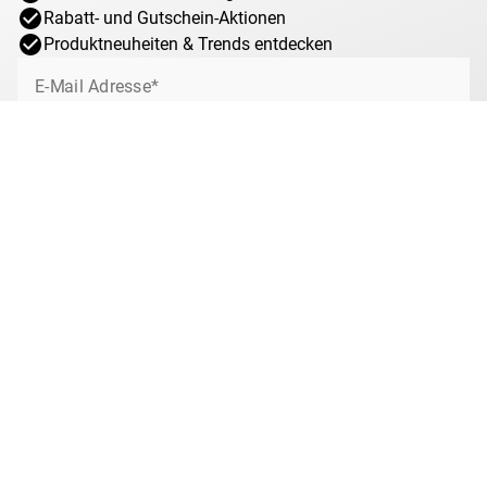
Rabatt- und Gutschein-Aktionen
Sichern Sie sich jetzt
die komplette silberne Geschichte
Produktneuheiten & Trends entdecken
der letzten drei Könige Preußens – in einem Satz
, der in
dieser Geschlossenheit nur äußerst selten angeboten wird.
E-Mail Adresse*
Jetzt anmelden
Ich willige jederzeit widerruflich ein, von MDM über interessante Angebote,
Sonderaktionen und Gewinnspiele rund um das Münzsammeln bei MDM per
E-Mail informiert zu werden. Mit dem Klick auf „Jetzt anmelden“ stimmen Sie
zu, dass wir Ihre Informationen im Rahmen unserer
Datenschutzbestimmungen
verarbeiten. Sie können sich jeder Zeit über den
Newsletter abmelden.
Anti-Roboter-Verifizierung
Hier klicken
Friendly
Captcha ⇗