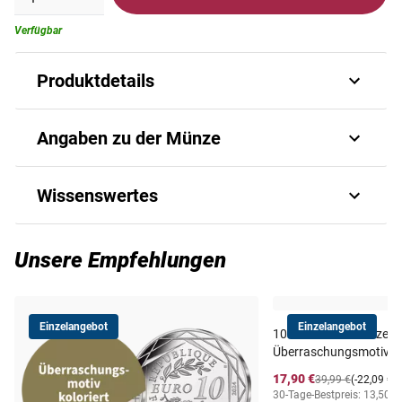
Verfügbar
Produktdetails
Über 200 Jahre alte Goldmünze mit
Angaben zu der Münze
dem Porträt von König Ludwig XVIII.
Die
Art.-Nr.
erste 20-Francs-Goldmünze
803050046
von Ludwig XVIII. ist ein
Wissenswertes
goldenes Andenken an den bedeutenden König und ein
kostbares Original-Dokument
Faszinierendes Original-Dokument der europäischen
der europäischen
Ausgabejahr
1814/1815
Geschichte. Einst war sie ein echtes Zahlungsmittel in
Geschichte
Unsere Empfehlungen
Frankreich.
Die Zeit, in der König Ludwig XVIII. von Frankreich (1755–
Ausgabeland
Königreich Frankreich
Die Vorderseite zeigt das Porträt des Königs in Uniform, die
1824) lebte und herrschte, zählt zu den bewegtesten
Einzelangebot
Einzelangebot
Rückseite wird vom gekrönten französischen
Epochen der europäischen Geschichte. Politische Unruhen
10-Euro-Silbermünze au
Material
Gold (900/1000)
Überraschungsmotiv
Wappenschild geziert. Das nur von April 1814 bis März
wie die Französische Revolution oder die Napoleonischen
1815 geprägte Original
Kriege hatten diesen Herrscher aus dem Hause Bourbon
aus massivem Gold (900/1000)
ist
17,90 €
Prägequalität /
39,99 €
(-22,09 €)
Sehr schön
30-Tage-Bestpreis: 13,50 €
mittlerweile kaum noch beschaffbar. Die Gründe dafür
immer wieder ins Exil gezwungen – bis er schließlich vor