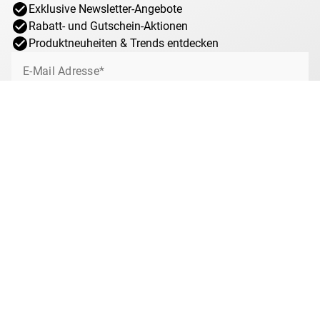
Exklusive Newsletter-Angebote
Rabatt- und Gutschein-Aktionen
Produktneuheiten & Trends entdecken
E-Mail Adresse*
Jetzt anmelden
Ich willige jederzeit widerruflich ein, von MDM über interessante Angebote,
Sonderaktionen und Gewinnspiele rund um das Münzsammeln bei MDM per
E-Mail informiert zu werden. Mit dem Klick auf „Jetzt anmelden“ stimmen Sie
zu, dass wir Ihre Informationen im Rahmen unserer
Datenschutzbestimmungen
verarbeiten. Sie können sich jeder Zeit über den
Newsletter abmelden.
Anti-Roboter-Verifizierung
Hier klicken
Friendly
Captcha ⇗