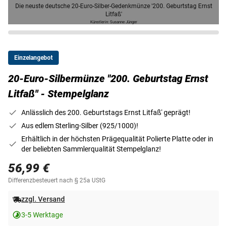
Die neuste deutsche 20-Euro-Silber-Gedenkmünze '200. Geburtstag Ernst
Litfaß'
Künstlerin: Susanne Jünger
Einzelangebot
20-Euro-Silbermünze "200. Geburtstag Ernst
Litfaß" - Stempelglanz
Anlässlich des 200. Geburtstags Ernst Litfaß' geprägt!
Aus edlem Sterling-Silber (925/1000)!
Erhältlich in der höchsten Prägequalität Polierte Platte oder in
der beliebten Sammlerqualität Stempelglanz!
56,99 €
Differenzbesteuert nach § 25a UStG
zzgl. Versand
3-5 Werktage