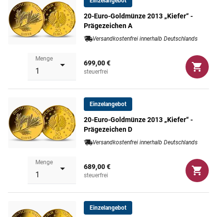
Prägequalität /
Einzelangebot
Stempelglanz
Erhaltung
20-Euro-Goldmünze 2013 „Kiefer“ -
Prägezeichen A
Währung
Euro
Versandkostenfrei innerhalb Deutschlands
Menge
Maße
17,5 mm
699,00 €
steuerfrei
Einzelangebot
20-Euro-Goldmünze 2013 „Kiefer“ -
Prägezeichen D
Versandkostenfrei innerhalb Deutschlands
Menge
689,00 €
steuerfrei
Einzelangebot