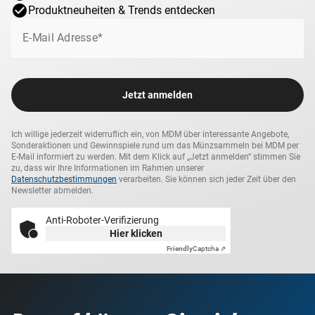
Produktneuheiten & Trends entdecken
E-Mail Adresse*
Jetzt anmelden
Ich willige jederzeit widerruflich ein, von MDM über interessante Angebote,
Sonderaktionen und Gewinnspiele rund um das Münzsammeln bei MDM per
E-Mail informiert zu werden. Mit dem Klick auf „Jetzt anmelden“ stimmen Sie
zu, dass wir Ihre Informationen im Rahmen unserer
Datenschutzbestimmungen
verarbeiten. Sie können sich jeder Zeit über den
Newsletter abmelden.
Anti-Roboter-Verifizierung
Hier klicken
Friendly
Captcha ⇗