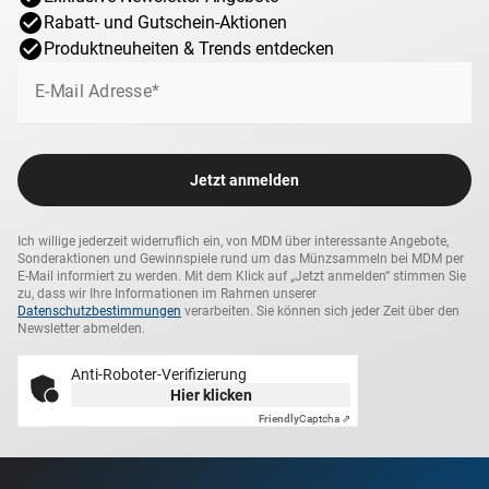
der Lutherischen Kirche auf den 11. Mai gelegt wurde.
Rabatt- und Gutschein-Aktionen
1980 erhob Papst Johannes Paul II. Kyrill und Method
Produktneuheiten & Trends entdecken
zusammen mit Benedikt von Nursia zu Patronen Europas.
E-Mail Adresse*
In Süd- und Osteuropa tragen viele bekannte
Einrichtungen, Orte und Kirchen ihre Namen.
Miroslav Hric gestaltete die 2-Euro-Gedenkmünze, in deren
Jetzt anmelden
Mitte die beiden heiligen Büder dargestellt sind, in den
Händen ein Buch, eine Kirche sowie einen Stab mit
Doppelkreuz haltend. Außen befindet sich kreisförmig die
Ich willige jederzeit widerruflich ein, von MDM über interessante Angebote,
Sonderaktionen und Gewinnspiele rund um das Münzsammeln bei MDM per
Inschrift KONSTANTIN METOD und SLOVENSKO 863 -
E-Mail informiert zu werden. Mit dem Klick auf „Jetzt anmelden“ stimmen Sie
2013.
zu, dass wir Ihre Informationen im Rahmen unserer
Datenschutzbestimmungen
verarbeiten. Sie können sich jeder Zeit über den
Newsletter abmelden.
Anti-Roboter-Verifizierung
Hier klicken
Friendly
Captcha ⇗