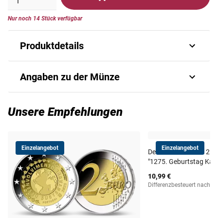
Nur noch 14 Stück verfügbar
Produktdetails
Die 2-Euro-Gedenkmünze "10 Jahre
Angaben zu der Münze
Euro" 2012 aus Portugal!
Am 1. Juni 1998 startete das Europäische System der
Art.-Nr.
1162060115
Unsere Empfehlungen
Zentralbanken mit der Vorbereitung der europäischen
Währungsunion. Gemeinsam mit der damals neu
Ausgabejahr
2012
errichteten Europäischen Zentralbank bereiteten die
Einzelangebot
Einzelangebot
nationalen Zentralbanken den Übergang auf die
Deutschland 2023: 2 
Ausgabeland
Portugal
"1275. Geburtstag Karl
einheitliche Währung vor. Im Jahr 2012 feiert das Euro-
Bargeld nun sein 10-jähriges Jubiläum. Zum 1. Januar
10,99 €
Staatliche
Differenzbesteuert nach §
2002 wurde die europäische Gemeinschaftswährung in 12
Prägestätte
Münzprägestätte
EU-Ländern offiziell eingeführt und ersetzt seitdem die
Portugal
zuvor gültigen nationalen Währungen. Seit 2011 ist der
Prägequalität /