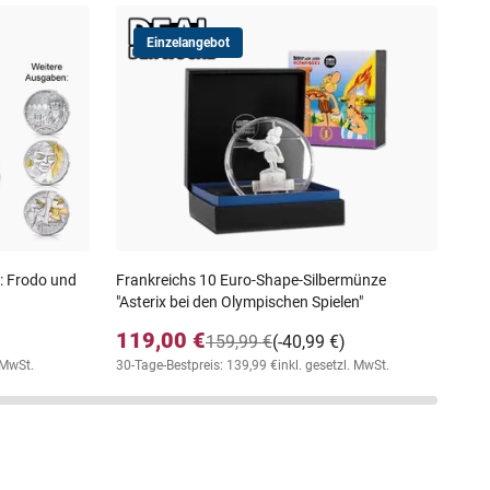
Einzelangebot
Min
bla
29
inkl
r: Frodo und
Frankreichs 10 Euro-Shape-Silbermünze
"Asterix bei den Olympischen Spielen"
119,00 €
159,99 €
(-40,99 €)
. MwSt.
30-Tage-Bestpreis: 139,99 €
inkl. gesetzl. MwSt.