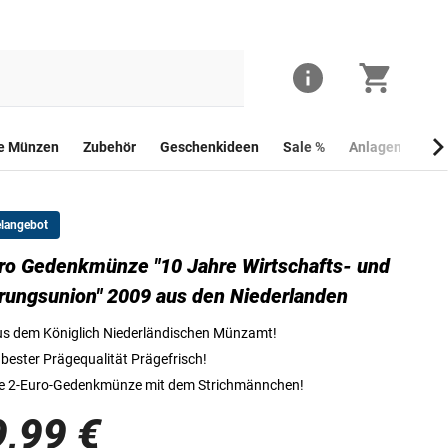
he Münzen
Zubehör
Geschenkideen
Sale %
Anlagemünzen
elangebot
ro Gedenkmünze "10 Jahre Wirtschafts- und
Die Vorderseite der 2-Euro-Gedenkmünze "Niederlande - 10 Jahre Wirtschafts
ungsunion" 2009 aus den Niederlanden
s dem Königlich Niederländischen Münzamt!
 bester Prägequalität Prägefrisch!
e 2-Euro-Gedenkmünze mit dem Strichmännchen!
9,99 €