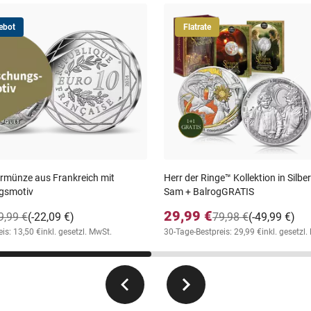
ebot
Flatrate
ermünze aus Frankreich mit
Herr der Ringe™ Kollektion in Silbe
gsmotiv
Sam + BalrogGRATIS
29,99 €
9,99 €
(-22,09 €)
79,98 €
(-49,99 €)
is: 13,50 €
inkl. gesetzl. MwSt.
30-Tage-Bestpreis: 29,99 €
inkl. gesetzl