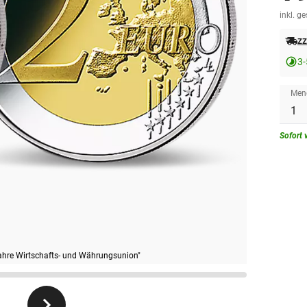
inkl. g
zz
3-
Men
Sofort 
ahre Wirtschafts- und Währungsunion"