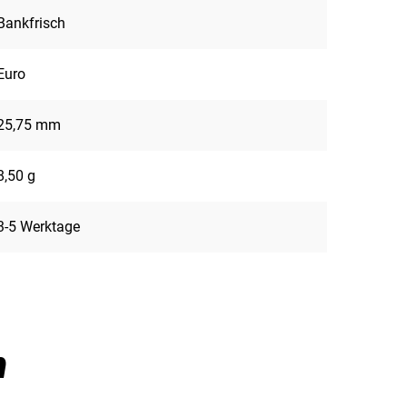
Bankfrisch
Euro
25,75 mm
8,50 g
3-5 Werktage
n