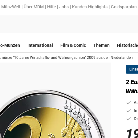
MünzWelt
Über MDM
Hilfe
Jobs
Kunden-Highlights
Goldsparplan
ro-Münzen
International
Film & Comic
Themen
Historisc
kmünze "10 Jahre Wirtschafts- und Währungsunion" 2009 aus den Niederlanden
Einz
2 Eu
Währ
Au
In
Di
1