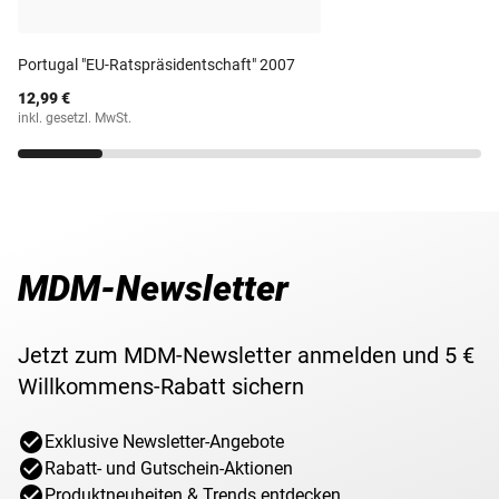
ist nach mehr als zehn Jahren die zweite Ausgabe
Österreichische
Österreichs überhaupt.
Prägestätte
Portugal "EU-Ratspräsidentschaft" 2007
Nationalbank
Das Münzmotiv stellt zwei Götter da, die für Wohlstand
12,99 €
Prägequalität /
und Handel stehen sollen, welche sich im Hauptgebäude
Bankfrisch
inkl. gesetzl. MwSt.
Erhaltung
der Nationalbank wiederfinden. "
Währung
Euro
Maße
25,75 mm
MDM-Newsletter
Gewicht
8,50 g
Jetzt zum MDM-Newsletter anmelden und 5 €
Lieferzeit
3-5 Werktage
Willkommens-Rabatt sichern
Exklusive Newsletter-Angebote
Rabatt- und Gutschein-Aktionen
Produktneuheiten & Trends entdecken