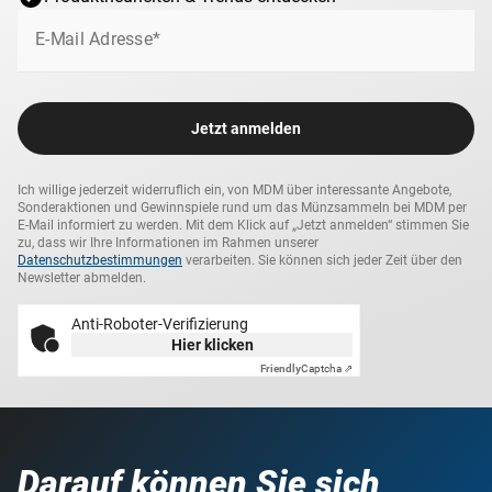
E-Mail Adresse*
Jetzt anmelden
Ich willige jederzeit widerruflich ein, von MDM über interessante Angebote,
Sonderaktionen und Gewinnspiele rund um das Münzsammeln bei MDM per
E-Mail informiert zu werden. Mit dem Klick auf „Jetzt anmelden“ stimmen Sie
zu, dass wir Ihre Informationen im Rahmen unserer
Datenschutzbestimmungen
verarbeiten. Sie können sich jeder Zeit über den
Newsletter abmelden.
Anti-Roboter-Verifizierung
Hier klicken
Friendly
Captcha ⇗
Darauf können Sie sich