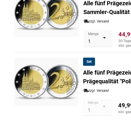
Alle fünf Prägezei
Sammler-Qualität 
zzgl. Versand
44,9
Menge
30-Tage
inkl. ge
Set
Alle fünf Prägezei
Prägequalität "Pol
zzgl. Versand
Menge
49,9
inkl. ge