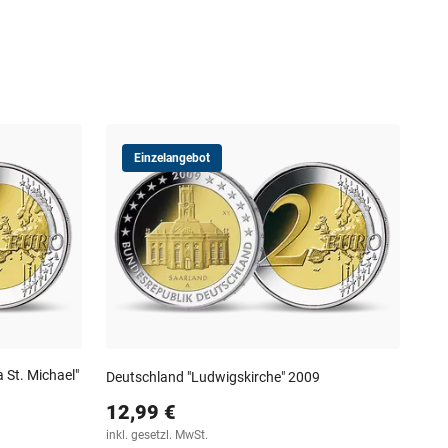
Einzelangebot
2 E
ein
34
inkl
 St. Michael"
Deutschland "Ludwigskirche" 2009
12,99 €
inkl. gesetzl. MwSt.