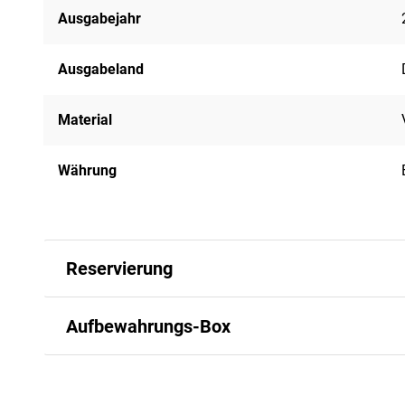
Ausgabejahr
Ausgabeland
Material
Währung
Reservierung
Künftig keine Neuerscheinun
Aufbewahrungs-Box
Gedenkmünzen-Komplettsät
Repräsentative Aufbewahru