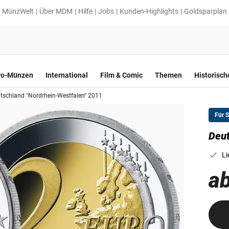
MünzWelt
Über MDM
Hilfe
Jobs
Kunden-Highlights
Goldsparplan
ro-Münzen
International
Film & Comic
Themen
Historisc
tschland "Nordrhein-Westfalen“ 2011
Für 
Deut
Li
ab