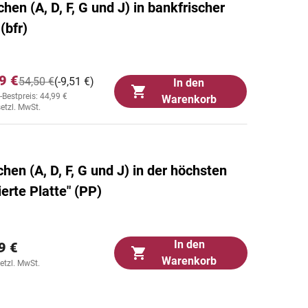
chen (A, D, F, G und J) in bankfrischer
(bfr)
9 €
54,50 €
(-9,51 €)
In den
-Bestpreis: 44,99 €
Warenkorb
setzl. MwSt.
chen (A, D, F, G und J) in der höchsten
ierte Platte" (PP)
In den
9 €
Warenkorb
setzl. MwSt.