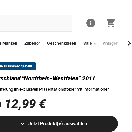
he Münzen
Zubehör
Geschenkideen
Sale %
Anlagemünzen
Sie zusammengestellt
schland "Nordrhein-Westfalen“ 2011
Die Vorderseite der deutschen 2-Euro-Gedenkmünze "Nordrhein-Westfale
eferung im exclusiven Präsentationsfolder mit Informationen!
 12,99 €
Jetzt Produkt(e) auswählen