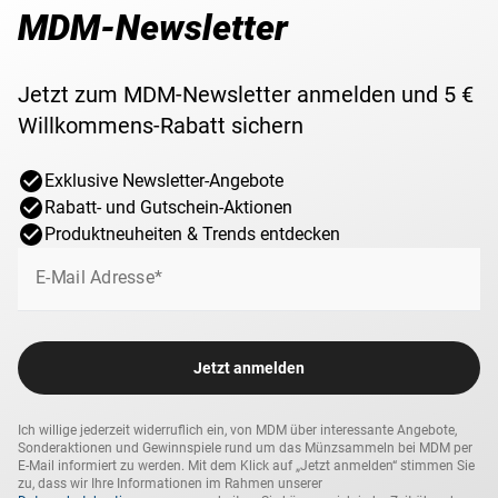
MDM-Newsletter
Jetzt zum MDM-Newsletter anmelden und 5 €
Willkommens-Rabatt sichern
Exklusive Newsletter-Angebote
Rabatt- und Gutschein-Aktionen
Produktneuheiten & Trends entdecken
E-Mail Adresse*
Jetzt anmelden
Ich willige jederzeit widerruflich ein, von MDM über interessante Angebote,
Sonderaktionen und Gewinnspiele rund um das Münzsammeln bei MDM per
E-Mail informiert zu werden. Mit dem Klick auf „Jetzt anmelden“ stimmen Sie
zu, dass wir Ihre Informationen im Rahmen unserer