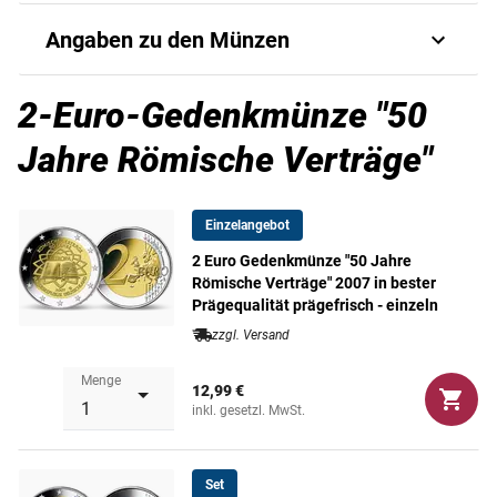
Die offizielle deutsche 2-Euro-
Angaben zu den Münzen
Gedenkmünze 2007 „50 Jahre
Römische Verträge“!
G_1034320242_103432
2-Euro-Gedenkmünze "50
Art.-Nr.
0267
Mit allen fünf Prägezeichen A, D, F, G und J!
Jahre Römische Verträge"
Ausgabejahr
2007
Lieferung in der
offiziellen Präsentations-Verpackung
mit
vielen Hintergrundinformationen!
Einzelangebot
Ausgabeland
Deutschland
2 Euro Gedenkmünze "50 Jahre
Römische Verträge" 2007 in bester
Währung
Euro
Prägequalität prägefrisch - einzeln
zzgl. Versand
Menge
12,99 €
inkl. gesetzl. MwSt.
Set