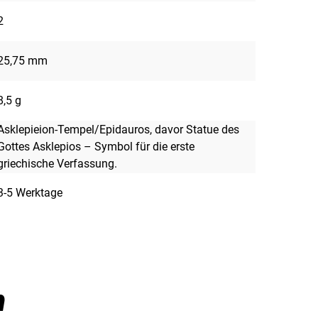
2
25,75 mm
8,5 g
Asklepieion-Tempel/Epidauros, davor Statue des
Gottes Asklepios – Symbol für die erste
griechische Verfassung.
3-5 Werktage
n