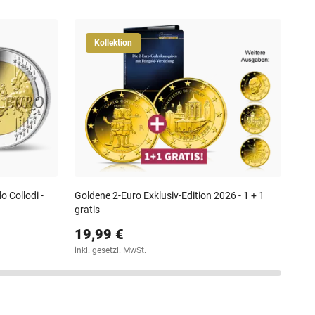
Kollektion
Off
Mai
29
30-T
o Collodi -
Goldene 2-Euro Exklusiv-Edition 2026 - 1 + 1
gratis
19,99 €
inkl. gesetzl. MwSt.