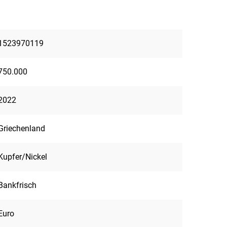
1523970119
750.000
2022
Griechenland
Kupfer/Nickel
Bankfrisch
Euro