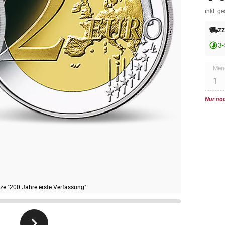
inkl. g
zz
3-
Men
Nur noc
e "200 Jahre erste Verfassung"