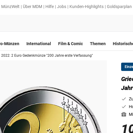
MünzWelt
Über MDM
Hilfe
Jobs
Kunden-Highlights
Goldsparplan
ro-Münzen
International
Film & Comic
Themen
Historisc
 2022: 2 Euro Gedenkmünze "200 Jahre erste Verfassung"
Einz
Grie
Jahr
Zu
Ho
Mi
1