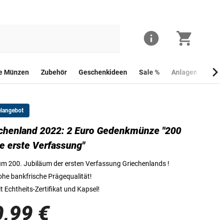
he Münzen
Zubehör
Geschenkideen
Sale %
Anlagemünzen
elangebot
chenland 2022: 2 Euro Gedenkmünze "200
Die Vorderseite der 2 Euro Gedenkmünze "200 Jahre erste Verfassung", G
e erste Verfassung"
m 200. Jubiläum der ersten Verfassung Griechenlands !
he bankfrische Prägequalität!
t Echtheits-Zertifikat und Kapsel!
0,99 €