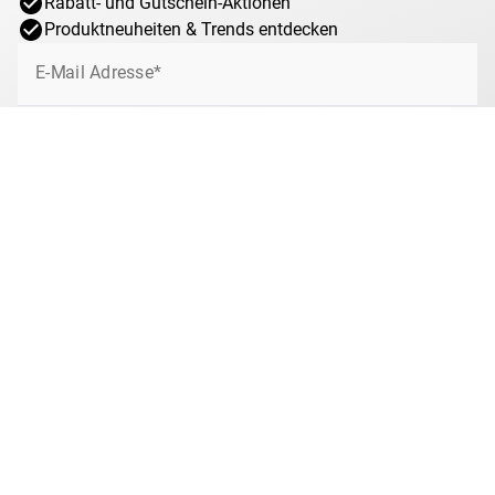
Rabatt- und Gutschein-Aktionen
schließlich Teil Griechenlands. Die europäischen
Produktneuheiten & Trends entdecken
Großmächte teilen ihre Anerkennung der Annexion von
Kreta durch Griechenland der Regierung im Dezember
E-Mail Adresse*
1913 mit. Durch den 1923 geschlossenen Vertrag von
Lausanne wurde ein umfassender Bevölkerungsaustausch
vereinbart, in dessen Folge rund 50.000 Türken Kreta
Jetzt anmelden
verlassen mussten. Im Gegenzug siedelten sich viele
Griechen aus Kleinasien dort an.
Ich willige jederzeit widerruflich ein, von MDM über interessante Angebote,
Sonderaktionen und Gewinnspiele rund um das Münzsammeln bei MDM per
E-Mail informiert zu werden. Mit dem Klick auf „Jetzt anmelden“ stimmen Sie
zu, dass wir Ihre Informationen im Rahmen unserer
Datenschutzbestimmungen
verarbeiten. Sie können sich jeder Zeit über den
Newsletter abmelden.
Anti-Roboter-Verifizierung
Hier klicken
Friendly
Captcha ⇗