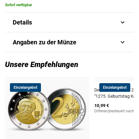
Menge
In den Warenkorb
Sofort verfügbar
Details
Österreich würdigt das 35-jährige
Angaben zu der Münze
Bestehen des Erasmus-Programms!
Am 15. Juni 2022 feierte das
Art.-Nr.
europäische Bildungs- und
1525260113
Unsere Empfehlungen
Studienprogramm "Erasmus" sein 35-jähriges Bestehen.
Es gilt als das erfolgreichste und bekannteste Programm
Ausgabejahr
2022
der Europäischen Union und ermöglichte bisher mehr als
Einzelangebot
Einzelangebot
12 Millionen Menschen - überwiegend Studenten - im
Deutschland 2023: 2 
Ausgabeland
Österreich
"1275. Geburtstag Karl
Hochschulbereich den internationalen Austausch. Auch ca.
1 Million Deutsche nahmen in den letzten 35 Jahren an
10,99 €
Differenzbesteuert nach §
dem beliebten Förderprogramm teil. Zur Würdigung dieses
Material
Kupfer/Nickel
Anlasses geben die 19 Euro-Länder im Jubiläumsjahr