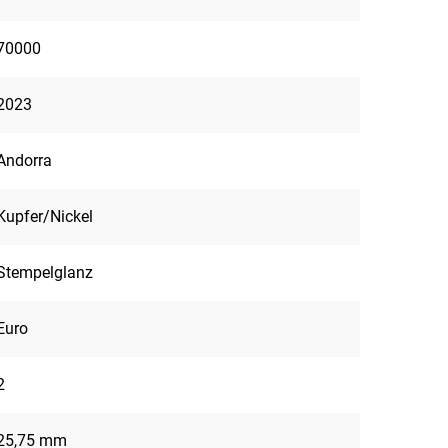
70000
2023
Andorra
Kupfer/Nickel
Stempelglanz
Euro
2
25,75 mm