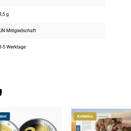
8,5 g
UN Mitlgiedschaft
3-5 Werktage
n
ebot
Kollektion