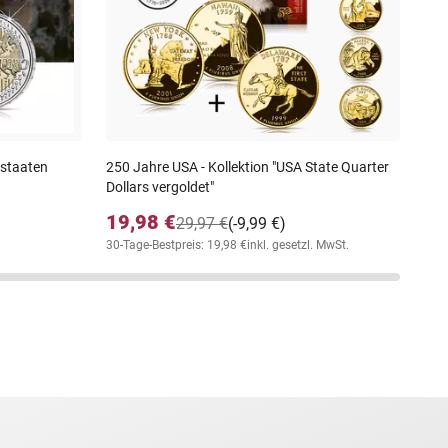
29
30-T
nstaaten
250 Jahre USA - Kollektion "USA State Quarter
Dollars vergoldet"
19,98 €
29,97 €
(-9,99 €)
30-Tage-Bestpreis: 19,98 €
inkl. gesetzl. MwSt.