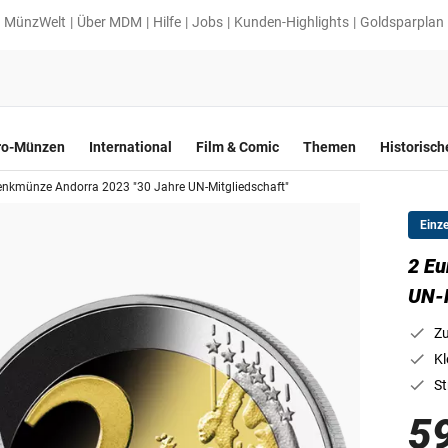
MünzWelt
Über MDM
Hilfe
Jobs
Kunden-Highlights
Goldsparplan
ro-Münzen
International
Film & Comic
Themen
Historisc
enkmünze Andorra 2023 "30 Jahre UN-Mitgliedschaft"
Einz
2 Eu
UN-M
Zu
Kl
St
5