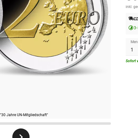
inkl. g
zz
3-
Men
Sofort 
30 Jahre UN-Mitgliedschaft"