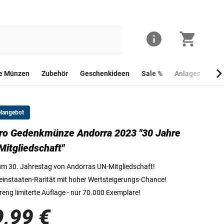
he Münzen
Zubehör
Geschenkideen
Sale %
Anlagemünzen
elangebot
ro Gedenkmünze Andorra 2023 "30 Jahre
Die Vorderseite der 2 Euro Gedenkmünze Andorra 2023 "30 Jahre UN-Mi
itgliedschaft"
m 30. Jahrestag von Andorras UN-Mitgliedschaft!
einstaaten-Rarität mit hoher Wertsteigerungs-Chance!
reng limiterte Auflage - nur 70.000 Exemplare!
9,99 €