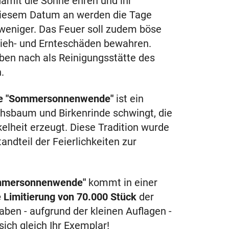
amit die Sonne ehren und ihr
 diesem Datum an werden die Tage
weniger. Das Feuer soll zudem böse
ieh- und Ernteschäden bewahren.
en nach als Reinigungsstätte des
.
ze "Sommersonnenwende"
ist ein
chsbaum und Birkenrinde schwingt, die
elheit erzeugt. Diese Tradition wurde
andteil der Feierlichkeiten zur
ommersonnenwende"
kommt in einer
 Limitierung von 70.000 Stück
der
aben - aufgrund der kleinen Auflagen -
sich gleich Ihr Exemplar!