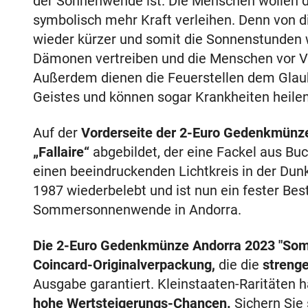
der Sonnenwende ist. Die Menschen wollen d
symbolisch mehr Kraft verleihen. Denn von
wieder kürzer und somit die Sonnenstunden 
Dämonen vertreiben und die Menschen vor V
Außerdem dienen die Feuerstellen dem Glaub
Geistes und können sogar Krankheiten heilen
Auf der
Vorderseite der 2-Euro Gedenkmün
„Fallaire“
abgebildet, der eine Fackel aus Bu
einen beeindruckenden Lichtkreis in der Dunk
1987 wiederbelebt und ist nun ein fester Best
Sommersonnenwende in Andorra.
Die 2-Euro Gedenkmünze Andorra 2023 "S
Coincard-Originalverpackung,
die die
strenge
Ausgabe garantiert. Kleinstaaten-Raritäten h
hohe Wertsteigerungs-Chancen.
Sichern Sie 