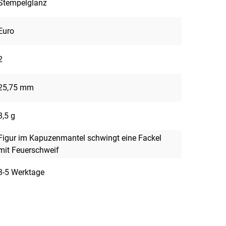
Stempelglanz
Euro
2
25,75 mm
8,5 g
Figur im Kapuzenmantel schwingt eine Fackel
mit Feuerschweif
3-5 Werktage