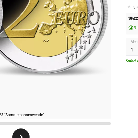
inkl. g
zz
3-
Men
Sofort 
023 "Sommersonnenwende"