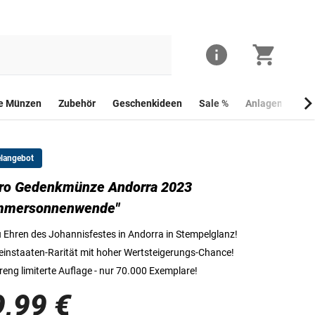
he Münzen
Zubehör
Geschenkideen
Sale %
Anlagemünzen
elangebot
uro Gedenkmünze Andorra 2023
Die Vorderseite der 2 Euro Gedenkmünze Andorra 2023 "Sommerso
mmersonnenwende"
 Ehren des Johannisfestes in Andorra in Stempelglanz!
einstaaten-Rarität mit hoher Wertsteigerungs-Chance!
reng limiterte Auflage - nur 70.000 Exemplare!
9,99 €