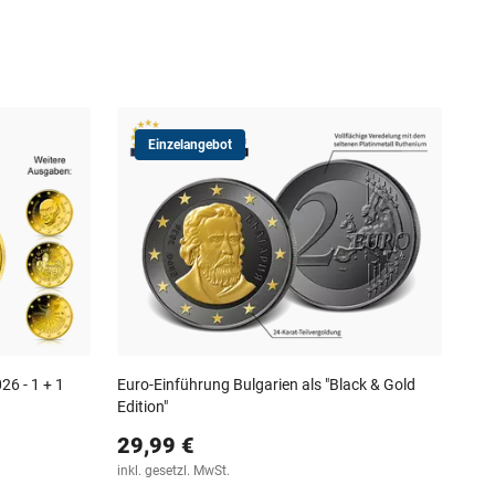
Einzelangebot
Ers
mit
29
inkl
26 - 1 + 1
Euro-Einführung Bulgarien als "Black & Gold
Edition"
29,99 €
inkl. gesetzl. MwSt.