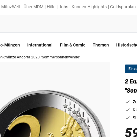
MünzWelt
Über MDM
Hilfe
Jobs
Kunden-Highlights
Goldsparplan
ro-Münzen
International
Film & Comic
Themen
Historisc
denkmünze Andorra 2023 "Sommersonnenwende"
Einz
2 E
"So
Zu
Kl
St
5