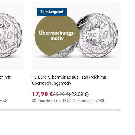
Einzelangebot
Herr
Sam
29
30-T
ch mit
10-Euro-Silbermünze aus Frankreich mit
Überraschungsmotiv
17,90 €
39,99 €
(-22,09 €)
. MwSt.
30-Tage-Bestpreis: 13,50 €
inkl. gesetzl. MwSt.