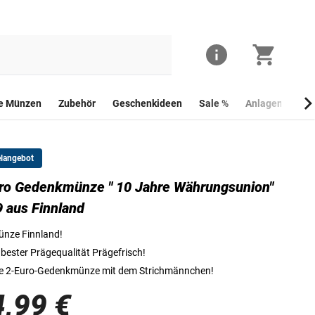
he Münzen
Zubehör
Geschenkideen
Sale %
Anlagemünzen
elangebot
ro Gedenkmünze " 10 Jahre Währungsunion"
Die Vorderseite der 2 Euro Gedenkmünze " Finnland - 10 Jahre Wäh
 aus Finnland
nze Finnland!
 bester Prägequalität Prägefrisch!
e 2-Euro-Gedenkmünze mit dem Strichmännchen!
4,99 €