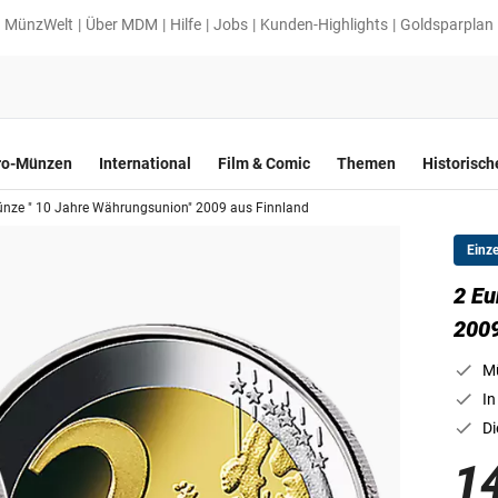
MünzWelt
Über MDM
Hilfe
Jobs
Kunden-Highlights
Goldsparplan
ro-Münzen
International
Film & Comic
Themen
Historisc
nze " 10 Jahre Währungsunion" 2009 aus Finnland
Einz
2 Eu
2009
Mü
In
Di
1