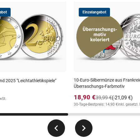
ebot
Einzelangebot
10-Euro-Silbermünze aus Frankrei
nd 2025 "Leichtathletikspiele"
Überraschungs-Farbmotiv
18,90 €
39,99 €
(-21,09 €)
wSt.
30-Tage-Bestpreis: 14,90 €
inkl. gesetzl