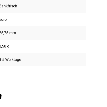
Bankfrisch
Euro
25,75 mm
8,50 g
3-5 Werktage
n