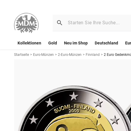
Kollektionen
Gold
Neu im Shop
Deutschland
Eu
Startseite
>
Euro-Münzen
>
2-Euro-Münzen
>
Finnland
>
2 Euro Gedenkmü