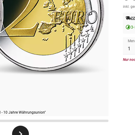
inkl. g
zz
3-
Men
Nur noc
d - 10 Jahre Währungsunion"