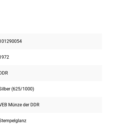
101290054
1972
DDR
Silber (625/1000)
VEB Münze der DDR
Stempelglanz