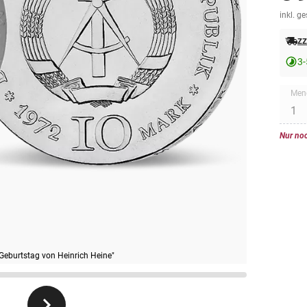
inkl. g
zz
3-
Men
Nur noc
eburtstag von Heinrich Heine"