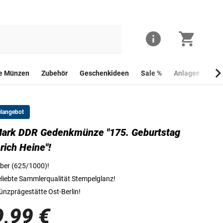
he Münzen
Zubehör
Geschenkideen
Sale %
Anlagemünzen
elangebot
Mark DDR Gedenkmünze "175. Geburtstag
Die Vorderseite der 10-Mark-DDR-Gedenkmünze "175. Geburtstag von He
rich Heine"!
lber (625/1000)!
liebte Sammlerqualität Stempelglanz!
nzprägestätte Ost-Berlin!
9,99 €