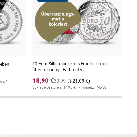
Übe
17
30-T
10-Euro-Silbermünze aus Frankreich mit
leben
Überraschungs-Farbmotiv
18,90 €
39,99 €
(-21,09 €)
. MwSt.
30-Tage-Bestpreis: 14,90 €
inkl. gesetzl. MwSt.