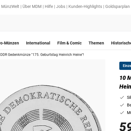
MünzWelt
Über MDM
Hilfe
Jobs
Kunden-Highlights
Goldsparplan
ro-Münzen
International
Film & Comic
Themen
Historisc
 DDR Gedenkmünze "175. Geburtstag Heinrich Heine"!
Einz
10 
Hein
Si
Be
Mü
5