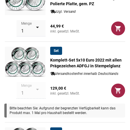
Berufsgruppen wertschätzend in den Fokus. Dabei
Nennwert
Polierte Platte, gem. PZ
10 Euro
charakterisiert die Farbe des integrierten Polymer-Rings die
zzgl. Versand
jeweilige Branche. Geprägt in der begehrten Qualität
Maße
28,75 mm
Stempelglanz zeigt das meisterhaft filigrane Motiv der
Menge
44,99 €
neuen 10-Euro-Münze komplexe Aufgabenbereiche der
inkl. gesetzl. MwSt.
Pflege und veranschaulicht Pflegebedürftigkeit sehr
Gewicht
9,8 g
eindrucksvoll als generationenübergreifendes Thema. Im
Motiv-Mittelpunkt steht eine in beide Hände genommene
Set
schutzbedürftige Hand als Symbol des Vertrauens.
Komplett-Set 5x10 Euro 2022 mit allen
Prägezeichen ADFGJ in Stempelglanz
Versandkostenfrei innerhalb Deutschlands
Menge
129,00 €
inkl. gesetzl. MwSt.
Bitte beachten Sie: Aufgrund der begrenzten Verfügbarkeit kann das
Produkt max. 1 Mal pro Haushalt bestellt werden.