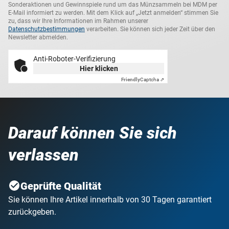
Sonderaktionen und Gewinnspiele rund um das Münzsammeln bei MDM per
E-Mail informiert zu werden. Mit dem Klick auf „Jetzt anmelden“ stimmen Sie
zu, dass wir Ihre Informationen im Rahmen unserer
Datenschutzbestimmungen
verarbeiten. Sie können sich jeder Zeit über den
Newsletter abmelden.
Anti-Roboter-Verifizierung
Hier klicken
Friendly
Captcha ⇗
Darauf können Sie sich
verlassen
Geprüfte Qualität
Sie können Ihre Artikel innerhalb von 30 Tagen garantiert
zurückgeben.