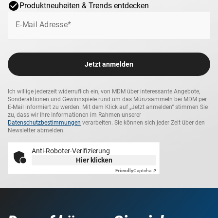
Produktneuheiten & Trends entdecken
E-Mail Adresse*
Jetzt anmelden
Ich willige jederzeit widerruflich ein, von MDM über interessante Angebote,
Sonderaktionen und Gewinnspiele rund um das Münzsammeln bei MDM per
E-Mail informiert zu werden. Mit dem Klick auf „Jetzt anmelden“ stimmen Sie
zu, dass wir Ihre Informationen im Rahmen unserer
Datenschutzbestimmungen
verarbeiten. Sie können sich jeder Zeit über den
Newsletter abmelden.
Anti-Roboter-Verifizierung
Hier klicken
Friendly
Captcha ⇗