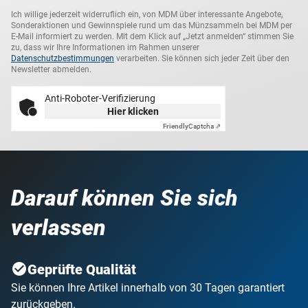
Ich willige jederzeit widerruflich ein, von MDM über interessante Angebote,
Sonderaktionen und Gewinnspiele rund um das Münzsammeln bei MDM per
E-Mail informiert zu werden. Mit dem Klick auf „Jetzt anmelden“ stimmen Sie
zu, dass wir Ihre Informationen im Rahmen unserer
Datenschutzbestimmungen
verarbeiten. Sie können sich jeder Zeit über den
Newsletter abmelden.
Anti-Roboter-Verifizierung
Hier klicken
Friendly
Captcha ⇗
Darauf können Sie sich
verlassen
Geprüfte Qualität
Sie können Ihre Artikel innerhalb von 30 Tagen garantiert
zurückgeben.