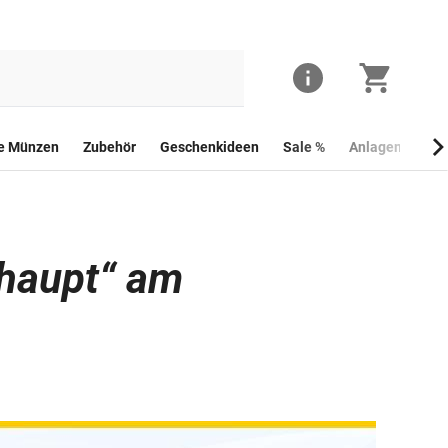
he Münzen
Zubehör
Geschenkideen
Sale %
Anlagemünzen
zhaupt“ am