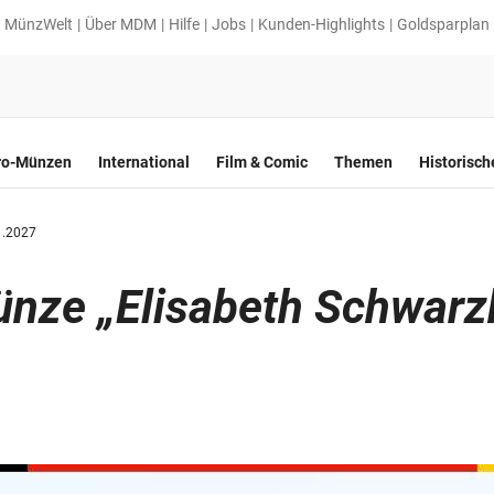
MünzWelt
Über MDM
Hilfe
Jobs
Kunden-Highlights
Goldsparplan
ro-Münzen
International
Film & Comic
Themen
Historisc
1.2027
ünze „Elisabeth Schwar