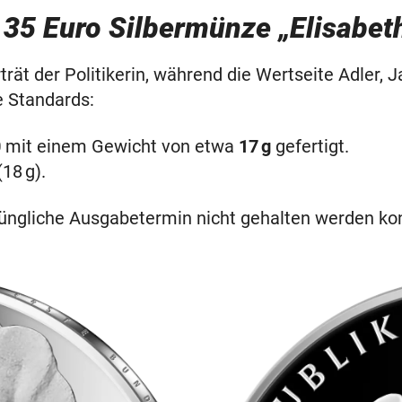
 35 Euro Silbermünze „Elisabe
orträt der Politikerin, während die Wertseite Adler
e Standards:
0
mit einem Gewicht von etwa
17 g
gefertigt.
18 g).
üngliche Ausgabetermin nicht gehalten werden kon