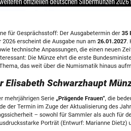
ene für Gesprächsstoff: Der Ausgabetermin der
35 
hr 2026 erscheint die Ausgabe nun am
26.01.2027
.
e technische Anpassungen, die einen neuen Zeit
teressant: Die Münze ehrt die erste Bundesminist
 Thema, das weit über die Numismatik hinaus aufm
 Elisabeth Schwarzhaupt Münze 
er mehrjährigen Serie
„Prägende Frauen“
, die bed
rde der Termin im Zuge der Aktualisierung des Ja
gssicherheit – sowohl für Sammler als auch für d
ucksstarke Porträt (Entwurf: Marianne Dietz) unt