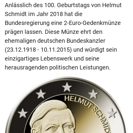
Anlässlich des 100. Geburtstags von Helmut
Schmidt im Jahr 2018 hat die
2-Euro-Münzen Bundesländer Serie
Bundesregierung eine 2-Euro-Gedenkmünze
2 Euro Münze "Helmut Schmidt"
prägen lassen. Diese Münze ehrt den
ehemaligen deutschen Bundeskanzler
2 Euro Münze „50 Jahre Kniefall von Warschau“
(23.12.1918 - 10.11.2015) und würdigt sein
2-Euro-Gemeinschaftsausgaben
einzigartiges Lebenswerk und seine
herausragenden politischen Leistungen.