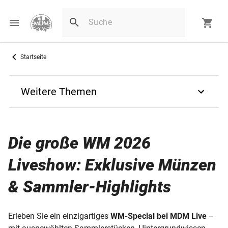
Startseite
Weitere Themen
Einzigartige Münzen und besondere Prägekunst live
entdecken
Die große WM 2026
Die große WM 2026 Liveshow: Exklusive Münzen &
Liveshow: Exklusive Münzen
Sammler-Highlights
& Sammler-Highlights
MDM Live: Limitierte Sammlermünzen entdecken
Erleben Sie ein einzigartiges
WM-Special bei MDM Live
–
MDM Live – Exklusive Einblicke von der größten