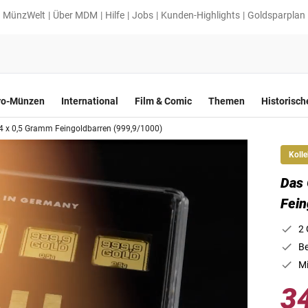
MünzWelt
Über MDM
Hilfe
Jobs
Kunden-Highlights
Goldsparplan
ro-Münzen
International
Film & Comic
Themen
Historisc
4 x 0,5 Gramm Feingoldbarren (999,9/1000)
Kolle
Das 
Fein
2 
Be
Mi
3