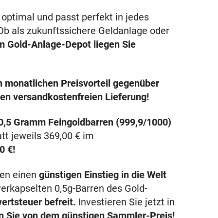
optimal und passt perfekt in jedes
Ob als zukunftssichere Geldanlage oder
m Gold-Anlage-Depot liegen Sie
n monatlichen Preisvorteil gegenüber
en versandkostenfreien Lieferung!
 0,5 Gramm Feingoldbarren (999,9/1000)
tt jeweils
369,00 €
im
0 €
!
nen einen
günstigen Einstieg in die Welt
verkapselten 0,5g-Barren des Gold-
ertsteuer befreit.
Investieren Sie jetzt in
ren Sie von dem günstigen Sammler-Preis!