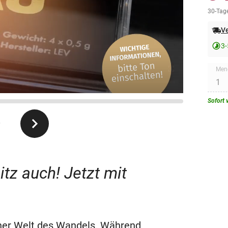
30-Tage
Ve
3-
Men
Sofort 
0
tz auch! Jetzt mit
ner Welt des Wandels. Während