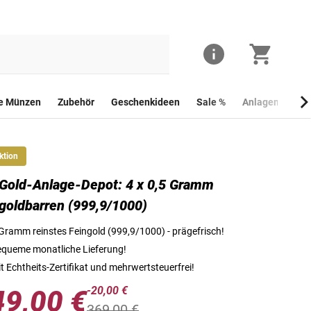
he Münzen
Zubehör
Geschenkideen
Sale %
Anlagemünzen
ktion
Gold-Anlage-Depot: 4 x 0,5 Gramm
Das Gold-Anlage-Depot: 4 x 0,5 Gramm Feingoldbarren (999,9/
goldbarren (999,9/1000)
Gramm reinstes Feingold (999,9/1000) - prägefrisch!
queme monatliche Lieferung!
t Echtheits-Zertifikat und mehrwertsteuerfrei!
-20,00 €
49,00 €
369,00 €