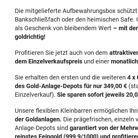
Die mitgelieferte Aufbewahrungsbox schützt 
Bankschließfach oder den heimischen Safe. 
als Geschenk von bleibendem Wert
– mit de
goldrichtig!
Profitieren Sie jetzt auch von dem
attraktive
dem Einzelverkaufspreis
und einer
monatlich
Sie erhalten den ersten und die weiteren
4 x
des Gold-Anlage-Depots für nur
349,00 €
(sta
Einzelverkauf).
Sie sparen sofort jeweils
20,0
Unsere flexiblen Kleinbarren ermöglichen Ih
der Goldanlagen.
Die prägefrischen, einzeln 
Anlage-Depots sind
garantiert von der Mehrw
reinstes Feingold (999,9/1000) und profitie