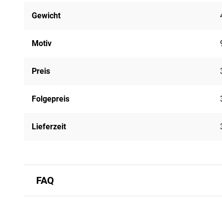
Gewicht
Motiv
Preis
Folgepreis
Lieferzeit
FAQ
Wann erhalte ich meine erste Ausgabe 
Für Ihre Erstausgabe beträgt aktuell die
Lieferzeit:
3-5 W