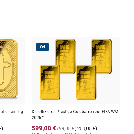
Set
Die 
Wel
69
30-T
auf einem 5 g
Die offiziellen Prestige-Goldbarren zur FIFA WM
2026™
599,00 €
€)
799,00 €
(-200,00 €)