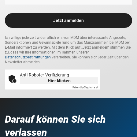
Jetzt anmelden
Ich willige jederzeit widerruflich ein, von MDM über interessante Angebote,
Sonderaktionen und Gewinnspiele rund um das Münzsammeln bei MDM per
E-Mail informiert zu werden. Mit dem Klick auf „Jetzt anmelden“ stimmen Sie
zu, dass wir Ihre Informationen im Rahmen unserer
Datenschutzbestimmungen
verarbeiten. Sie können sich jeder Zeit über den
Newsletter abmelden.
Anti-Roboter-Verifizierung
Hier klicken
Friendly
Captcha ⇗
Darauf können Sie sich
verlassen