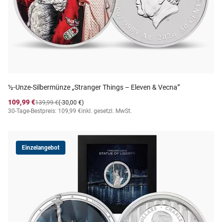
½-Unze-Silbermünze „Stranger Things – Eleven & Vecna”
109,99 €
139,99 €
(-30,00 €)
30-Tage-Bestpreis: 109,99 €
inkl. gesetzl. MwSt.
Einzelangebot