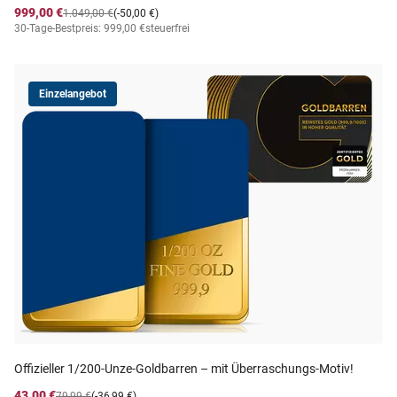
999,00 €
1.049,00 €
(-50,00 €)
30-Tage-Bestpreis: 999,00 €
steuerfrei
Einzelangebot
Offizieller 1/200-Unze-Goldbarren – mit Überraschungs-Motiv!
43,00 €
79,99 €
(-36,99 €)