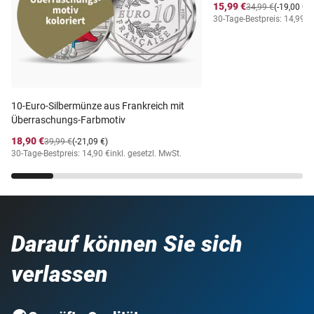
15,99 €
34,99 €
(-19,00 €)
30-Tage-Bestpreis: 14,99 €
10-Euro-Silbermünze aus Frankreich mit
Überraschungs-Farbmotiv
18,90 €
39,99 €
(-21,09 €)
30-Tage-Bestpreis: 14,90 €
inkl. gesetzl. MwSt.
Darauf können Sie sich
verlassen