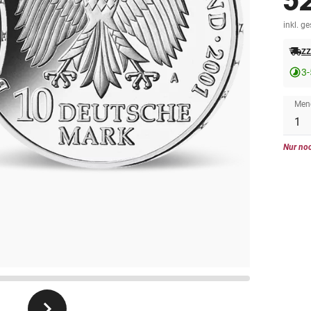
5
inkl. g
zz
3-
Men
Nur noc