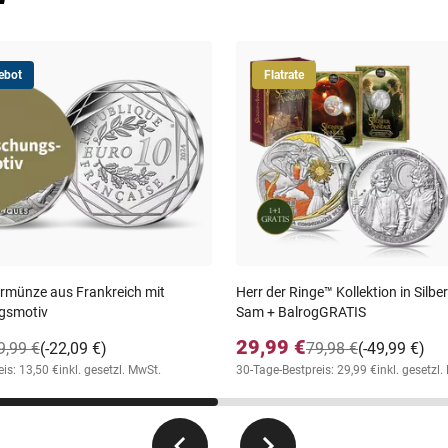
ebot
Flatrate
ermünze aus Frankreich mit
Herr der Ringe™ Kollektion in Silbe
gsmotiv
Sam + BalrogGRATIS
29,99 €
9,99 €
(-22,09 €)
79,98 €
(-49,99 €)
is: 13,50 €
inkl. gesetzl. MwSt.
30-Tage-Bestpreis: 29,99 €
inkl. gesetzl