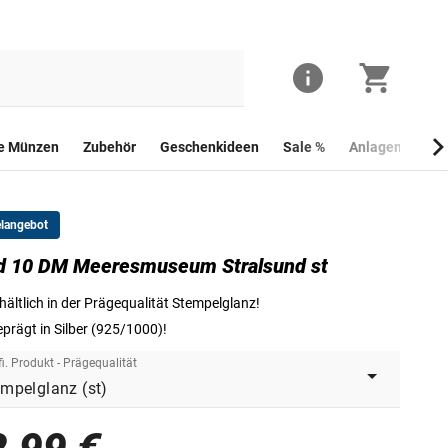
he Münzen
Zubehör
Geschenkideen
Sale %
Anlagemünzen
elangebot
d 10 DM Meeresmuseum Stralsund st
Die Vorderseite der offiziellen 10 DM Silbermünze - "750 Jahre Kathar
hältlich in der Prägequalität Stempelglanz!
prägt in Silber (925/1000)!
i. Produkt - Prägequalität