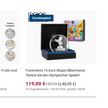
Einzelangebot
Min
bla
29
inkl
r: Frodo und
Frankreichs 10 Euro-Shape-Silbermünze
"Asterix bei den Olympischen Spielen"
119,00 €
159,99 €
(-40,99 €)
. MwSt.
30-Tage-Bestpreis: 139,99 €
inkl. gesetzl. MwSt.