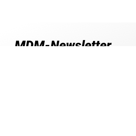
MDM-Newsletter
Jetzt zum MDM-Newsletter anmelden und 5
sichern
Exklusive Newsletter-Angebote
Rabatt- und Gutschein-Aktionen
Produktneuheiten & Trends entdecken