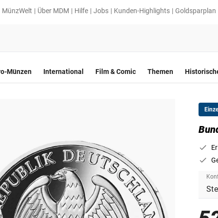
MünzWelt
Über MDM
Hilfe
Jobs
Kunden-Highlights
Goldsparplan
ro-Münzen
International
Film & Comic
Themen
Historisc
Einz
Bun
Er
Ge
Konf