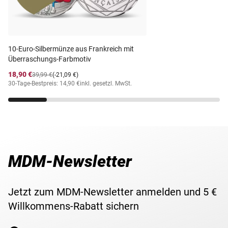
Jahr 2002 nahtlos in Euro fortgesetzt.
Material
Silber (925/1000)
Diese Kollektion vollständig zu besitzen, ist wohl der
Wunsch eines jeden Münzsammlers.
Staatliche Münzen
Prägestätte
10-Euro-Silbermünze aus Frankreich mit
Baden-Württemberg
Überraschungs-Farbmotiv
Prägequalität /
Polierte Platte
18,90 €
39,99 €
(-21,09 €)
Erhaltung
30-Tage-Bestpreis: 14,90 €
inkl. gesetzl. MwSt.
Währung
Deutschland
Maße
32,5 mm
MDM-Newsletter
Gewicht
15,50 g
Lieferzeit
3-5 Werktage
Jetzt zum MDM-Newsletter anmelden und 5 €
Willkommens-Rabatt sichern