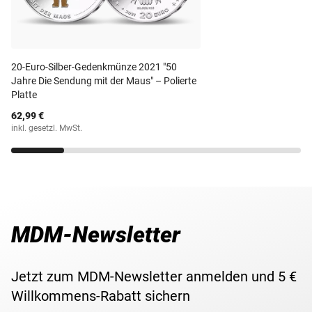
Jahr 2002 nahtlos in Euro fortgesetzt.
Material
Silber (625/1000)
Diese Kollektion vollständig zu besitzen, ist wohl der
Wunsch eines jeden Münzsammlers.
Prägestätte
Hamburgische Münze
20-Euro-Silber-Gedenkmünze 2021 "50
Jahre Die Sendung mit der Maus" – Polierte
Prägequalität /
Platte
Polierte Platte
Erhaltung
62,99 €
inkl. gesetzl. MwSt.
Währung
Deutsche Mark
Maße
32,5 mm
Gewicht
15,50 g
MDM-Newsletter
Lieferzeit
1-2 Wochen
Jetzt zum MDM-Newsletter anmelden und 5 €
Willkommens-Rabatt sichern