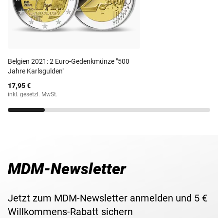
Berliner "VEB Münze der DDR" geprägt.
Ausgabeland
DDR
Neusilber
Material
(Kupfer/Nickel/Zinn)
Prägestätte
VEB Münze der DDR
Belgien 2021: 2 Euro-Gedenkmünze "500
Jahre Karlsgulden"
Prägequalität /
Stempelglanz
17,95 €
Erhaltung
inkl. gesetzl. MwSt.
Währung
Mark
Maße
29 mm
MDM-Newsletter
Gewicht
9,60 g
Lieferzeit
3-5 Werktage
Jetzt zum MDM-Newsletter anmelden und 5 €
Willkommens-Rabatt sichern