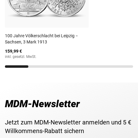
absolut einzigartiges Münzset, welches wir exklusiv
überstehen und aus dem Untergang des Heiligen
Große und seine 6 Nachfolger
auf dem preußischen
zusammengestellt haben. Insgesamt umfasst es
sieben
Römischen Reiches Deutscher Nation stärker hervorgehen
Maße
28 mm bis ca 39 mm
Thron ließen allesamt Silbermünzen prägen, in Taler- der
historische Original-Silbermünzen aus drei
als jemals zuvor. Preußen wurde zur Deutschen
später in Mark-Währung. Dieses Set vereint
sieben
Jahrhunderten:
Großmacht und vereinte nach und nach alle deutschen
historische Original-Silbermünzen
Gewicht
11,1 g bis ca 28 g
– jeder preußische
Gebiete. Als König Wilhelm I. von Preußen im Jahr 1871
Der letzte Silbertaler von Friedrich dem
König vom Alten Fritz bis zum letzten Deutschen Kaiser
100 Jahre Völkerschlacht bei Leipzig −
zum Kaiser gekrönt wurde, hatte Preußen den absoluten
Großen (1740 – 1786)
Sachsen, 3 Mark 1913
Wilhelm II. Diese historische Dokumentation gibt es so
nur
Höhepunkt seiner Macht erreicht.
Der echte Silbertaler von Friedrich Wilhelm II.
bei MDM
!
159,99 €
(1786 – 1797)
inkl. gesetzl. MwSt.
Als Kaiser Wilhelm II. im November 1918 abdankte, endete
Jede Original-Silbermünze in diesem Set ist ein
von
Der letzte Taler von Friedrich Wilhelm III.
damit auch die große Ära der preußischen Könige und
(1797 – 1840)
Experten geprüftes Original
. Die Echtheit wird durch ein
letztlich die gesamte Monarchie in Deutschland.
Der seltene Ausbeutetaler von Friedrich
Zertifikat
garantiert.
Wilhelm IV. (1840 – 1861)
Der erste Silbertaler von Wilhelm I. (1861 –
1888)
MDM-Newsletter
Die einzige 2-Mark-Silbermünze von Friedrich
III. (1888)
Die erste 3-Mark-Silbermünze von Wilhelm II.
Jetzt zum MDM-Newsletter anmelden und 5 €
(1888 – 1918)
Willkommens-Rabatt sichern