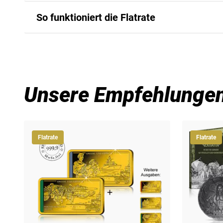
Armee, die fest in der NATO und dem
Leitbil
So funktioniert die Flatrate
verankert ist. Von der Wiederbewaffnung bis
Bundeswehr stetig gewandelt. Heute leistet 
Mit dem bewährten Flatrate-System profitier
Bündnisverteidigung sowie zur internationale
Stabilisierungsmissionen und Ausbildungsun
Die Startausgaben können Sie
30 Tage
lang in Ruhe 
behalten Sie diese. Andernfalls genügt die fristgere
Testphase.
Als flexibler und kampfstarker Teil der Bund
Unsere Empfehlunge
und operiert in schwierigem Terrain. Zu ihre
Anschließend erhalten Sie etwa
alle 3–4 Wochen
die
und Panzergrenadiere
, spezialisiert auf ko
„Jubiläumsedition 70 Jahre Bundeswehr“ bequem nac
Konflikte. Mit moderner Ausrüstung und inten
Flatrate
Flatrate
Durch die Komplettierung Ihrer Sammlung sichern Si
eine zentrale Säule der Bundeswehr. Die Silbe
Ausgabe – garantiert für ein Jahr. So sammeln Sie a
besondere Bedeutung für unsere Streitkräfte
unabhängig von künftigen Entwicklungen am Silber
Als gepanzerte Speerspitze der Bundeswehr 
Für den Sammler zählt das Ganze:
Mit dem F
und Beweglichkeit. Mit ihren Kampfpanzern d
Ausgabe und komplettieren Ihre Sammlung b
schützt verbündete Truppen und prägt das Ge
komplette Kollektion
macht die Sammlung vo
"Panzertruppe" ehrt ihre
unverzichtbare Rolle