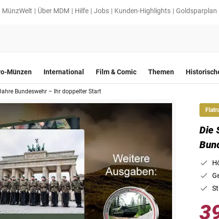
MünzWelt
Über MDM
Hilfe
Jobs
Kunden-Highlights
Goldsparplan
ro-Münzen
International
Film & Comic
Themen
Historisc
Jahre Bundeswehr – Ihr doppelter Start
Flatr
Die 
Bund
Hö
Ge
St
3