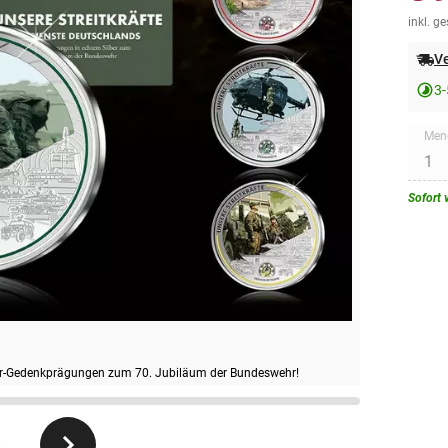
inkl. g
Ve
3-
Men
Sofort 
ilber-Gedenkprägungen zum 70. Jubiläum der Bundeswehr!
8