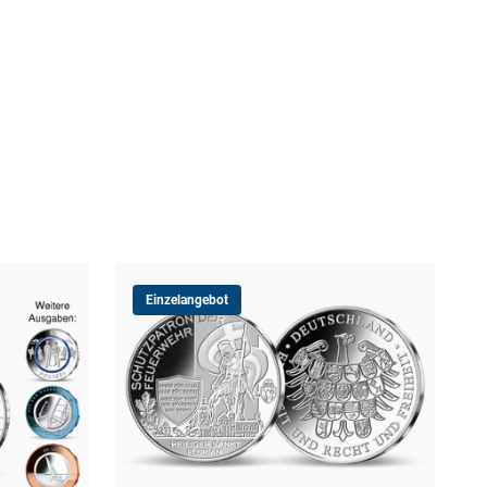
Einzelangebot
40 J
Jub
14
30-T