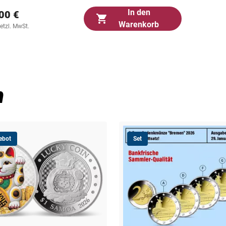
In den
00 €
Warenkorb
setzl. MwSt.
n
ebot
Set