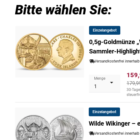
Bitte wählen Sie:
Einzelangebot
0,5g-Goldmünze „W
Sammler-Highligh
Versandkostenfrei innerhal
159,
Menge
179,9
30-Tage
steuerfr
Einzelangebot
Wilde Wikinger – 
Versandkostenfrei innerhal