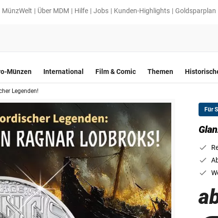
MünzWelt
Über MDM
Hilfe
Jobs
Kunden-Highlights
Goldsparplan
ro-Münzen
International
Film & Comic
Themen
Historisc
cher Legenden!
Für 
Glan
Re
Ab
We
ab