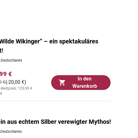
ilde Wikinger” – ein spektakuläres
t!
b Deutschlands
99 €
In den
9 €
(-20,00 €)
Warenkorb
-Bestpreis: 129,99 €
ei
ein aus echtem Silber verewigter Mythos!
b Deutschlands