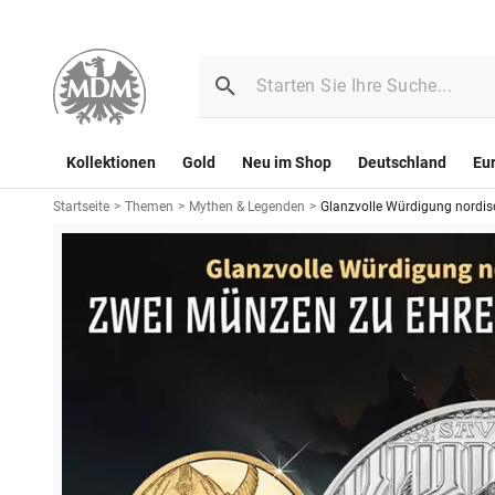
Kollektionen
Gold
Neu im Shop
Deutschland
Eu
Startseite
>
Themen
>
Mythen & Legenden
>
Glanzvolle Würdigung nordis