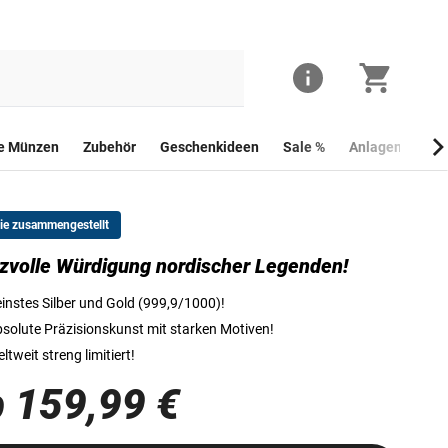
he Münzen
Zubehör
Geschenkideen
Sale %
Anlagemünzen
Sie zusammengestellt
zvolle Würdigung nordischer Legenden!
Die Vorderseite der hochwertigen 1-Unzen-Silbermünze „Wilde Wi
instes Silber und Gold (999,9/1000)!
solute Präzisionskunst mit starken Motiven!
ltweit streng limitiert!
 159,99 €