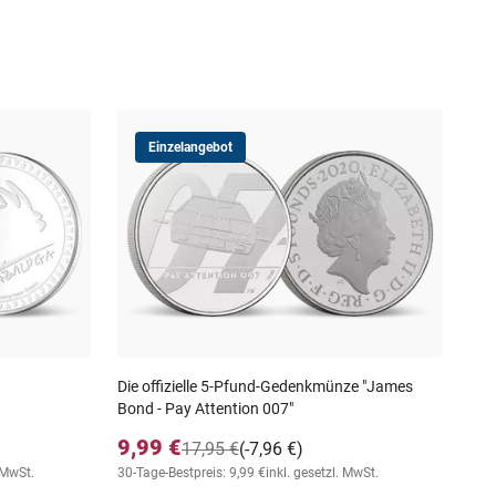
Einzelangebot
Mal
14
inkl
Die offizielle 5-Pfund-Gedenkmünze "James
Bond - Pay Attention 007"
9,99 €
17,95 €
(-7,96 €)
. MwSt.
30-Tage-Bestpreis: 9,99 €
inkl. gesetzl. MwSt.