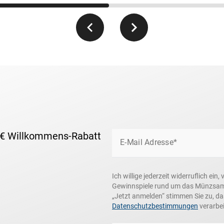
olling Stones, Michael Jackson, Beyoncé,
im Februar, an dem der Super Bowl
t für alle Football-Fans weltweit.
 € Willkommens-Rabatt
E-Mail Adresse*
Ich willige jederzeit widerruflich e
Gewinnspiele rund um das Münzsamme
„Jetzt anmelden“ stimmen Sie zu, d
Datenschutzbestimmungen
verarbei