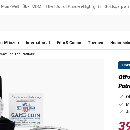
MünzWelt
Über MDM
Hilfe
Jobs
Kunden-Highlights
Goldsparplan
ro-Münzen
International
Film & Comic
Themen
Historisc
„New England Patriots”
Einz
Offi
Patr
Of
Mi
Je
3