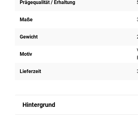
Prägequalität / Erhaltung
Maße
Gewicht
Motiv
Lieferzeit
Hintergrund
Der Super Bowl ist das Finale der American-Fo
League (NFL). Die Geschichte reicht rund 100 
Football gegründet wurde. Es sollte aber noc