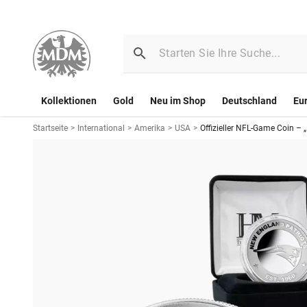
Kollektionen
Gold
Neu im Shop
Deutschland
Eu
Startseite
>
International
>
Amerika
>
USA
>
Offizieller NFL-Game Coin – 