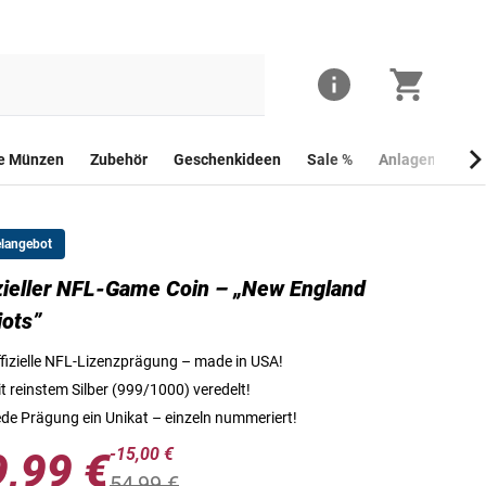
he Münzen
Zubehör
Geschenkideen
Sale %
Anlagemünzen
elangebot
zieller NFL-Game Coin – „New England
Die Vorderseite der NFL-Game Coin – „New England Patriot
iots”
fizielle NFL-Lizenzprägung – made in USA!
t reinstem Silber (999/1000) veredelt!
de Prägung ein Unikat – einzeln nummeriert!
-15,00 €
9,99 €
54,99 €