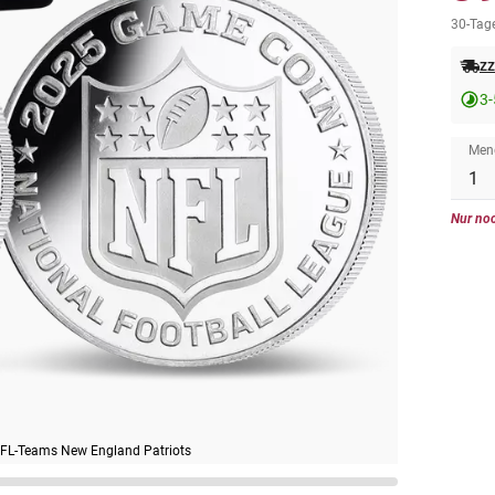
30-Tage
zz
3-
Men
Nur noc
 NFL-Teams New England Patriots