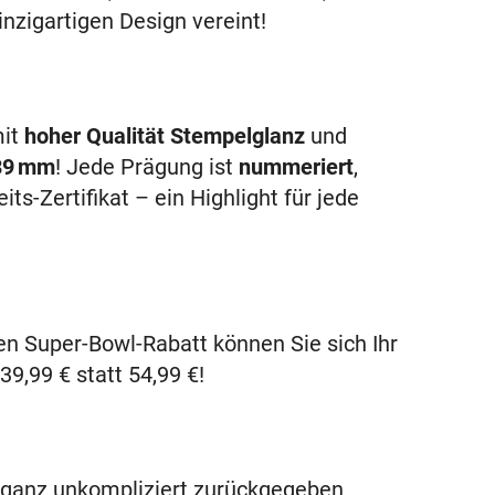
nzigartigen Design vereint!
mit
hoher Qualität Stempelglanz
und
39 mm
! Jede Prägung ist
nummeriert
,
ts-Zertifikat – ein Highlight für jede
n Super-Bowl-Rabatt können Sie sich Ihr
39,99 €
statt
54,99 €
!
 ganz unkompliziert zurückgegeben