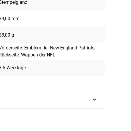
Stempelglanz
39,00 mm
28,00 g
Vorderseite: Emblem der New England Patriots,
Rückseite: Wappen der NFL
3-5 Werktage
otball-Profiliga National Football
Jahre zurück, als die erste Profiliga für
h Jahrzehnte dauern, bis ein Endspiel