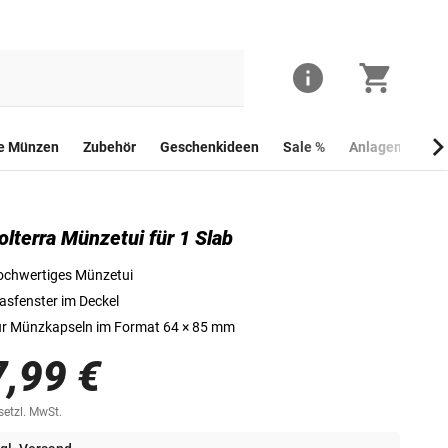
he Münzen
Zubehör
Geschenkideen
Sale %
Anlagemünzen
olterra Münzetui für 1 Slab
chwertiges Münzetui
asfenster im Deckel
r Münzkapseln im Format 64 × 85 mm
7,99 €
esetzl. MwSt.