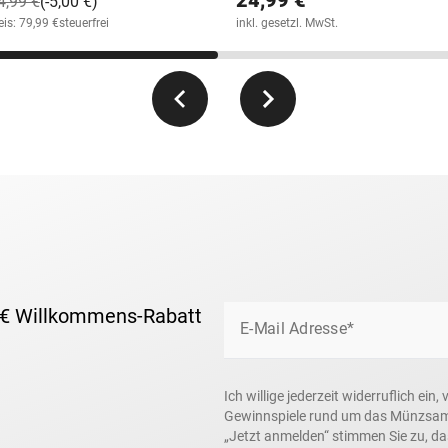
4,99 €
(-5,00 €)
is: 79,99 €
steuerfrei
inkl. gesetzl. MwSt.
 € Willkommens-Rabatt
E-Mail Adresse*
Ich willige jederzeit widerruflich e
Gewinnspiele rund um das Münzsamme
„Jetzt anmelden“ stimmen Sie zu, d