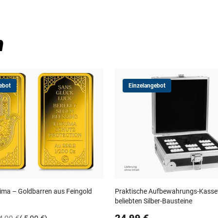
n
ebot
Einzelangebot
ima – Goldbarren aus Feingold
Praktische Aufbewahrungs-Kassett
)
beliebten Silber-Bausteine
24,99 €