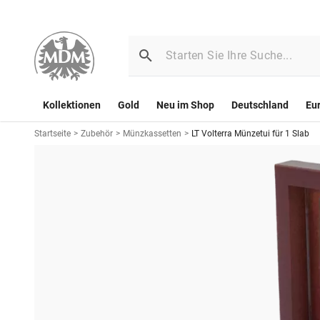
Kollektionen
Gold
Neu im Shop
Deutschland
Eu
Startseite
>
Zubehör
>
Münzkassetten
>
LT Volterra Münzetui für 1 Slab