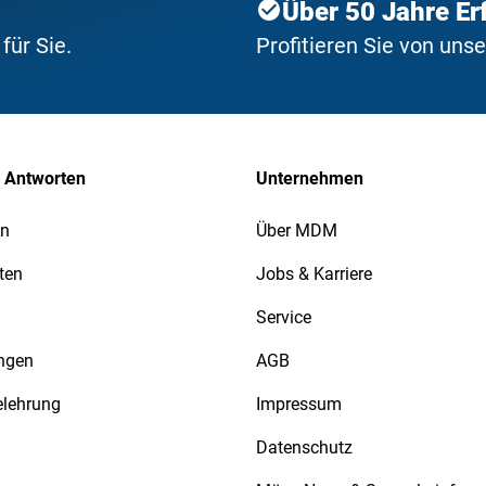
Über 50 Jahre Er
ür Sie.
Profitieren Sie von uns
 Antworten
Unternehmen
en
Über MDM
ten
Jobs & Karriere
Service
ngen
AGB
elehrung
Impressum
Datenschutz