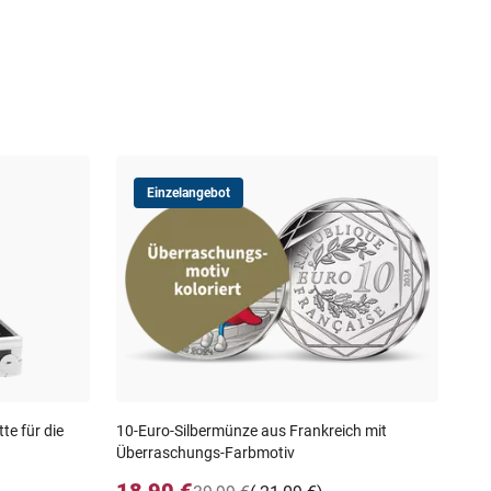
Einzelangebot
10-
Übe
17
30-T
e für die
10-Euro-Silbermünze aus Frankreich mit
Überraschungs-Farbmotiv
18,90 €