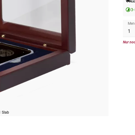
zz
3-
Men
Nur noc
1 Slab