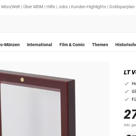
MünzWelt
Über MDM
Hilfe
Jobs
Kunden-Highlights
Goldsparplan
ro-Münzen
International
Film & Comic
Themen
Historisc
LT V
Ho
Gl
Fü
2
inkl. g