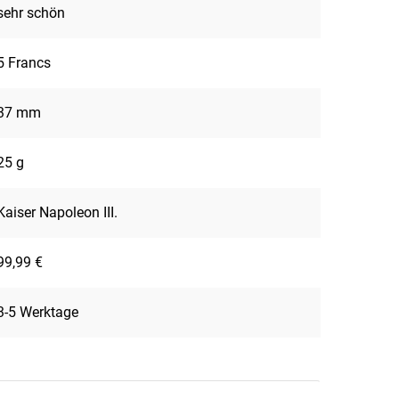
sehr schön
5 Francs
37 mm
25 g
Kaiser Napoleon III.
99,99 €
3-5 Werktage