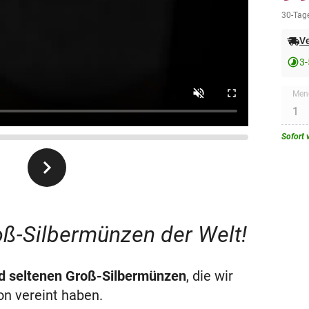
30-Tage
Ve
3-
Men
Sofort 
9
oß-Silbermünzen der Welt!
d seltenen Groß-Silbermünzen
, die wir
on vereint haben.