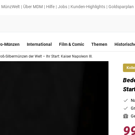
MünzWelt
Über MDM
Hilfe
Jobs
Kunden-Highlights
Goldsparplan
ro-Münzen
International
Film & Comic
Themen
Historisc
ß-Silbermünzen der Welt – Ihr Start: Kaiser Napoleon III.
Kolle
Bede
Star
Nu
Gr
Ge
9