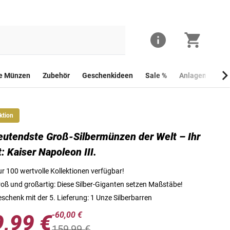
he Münzen
Zubehör
Geschenkideen
Sale %
Anlagemünzen
ktion
utendste Groß-Silbermünzen der Welt – Ihr
Die bedeutendsten Groß-Silbermünzen der Welt!
t: Kaiser Napoleon III.
r 100 wertvolle Kollektionen verfügbar!
oß und großartig: Diese Silber-Giganten setzen Maßstäbe!
schenk mit der 5. Lieferung: 1 Unze Silberbarren
-60,00 €
9,99 €
159,99 €