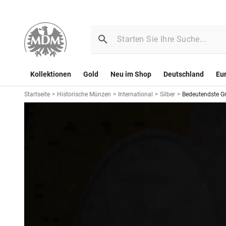
Kollektionen
Gold
Neu im Shop
Deutschland
Eu
Startseite
>
Historische Münzen
>
International
>
Silber
>
Bedeutendste Gro