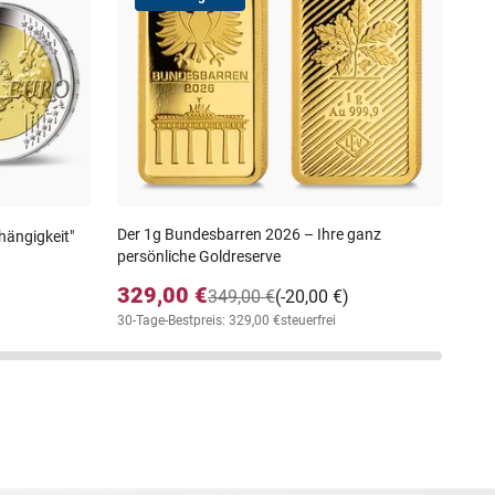
Off
20
64
30-T
Der 1g Bundesbarren 2026 – Ihre ganz
hängigkeit"
persönliche Goldreserve
329,00 €
349,00 €
(-20,00 €)
30-Tage-Bestpreis: 329,00 €
steuerfrei