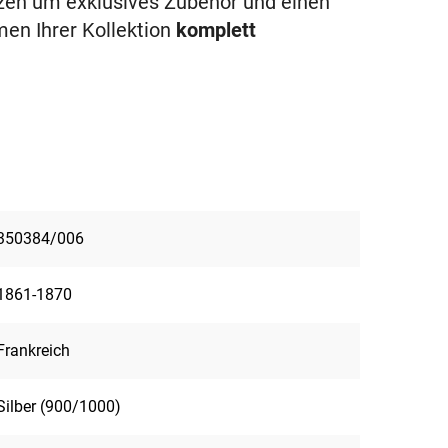
en um exklusives Zubehör und einen
en Ihrer Kollektion
komplett
350384/006
1861-1870
Frankreich
Silber (900/1000)