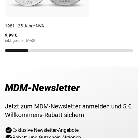
des Spartakusbundes und wurde mit ihr 1919 in Berlin
Material
Silber (625/1000)
ermordet.
Prägestätte
VEB Münze der DDR
1981 - 25 Jahre NVA
9,99 €
Prägequalität /
Stempelglanz
inkl. gesetzl. MwSt.
Erhaltung
Währung
Mark
Maße
33 mm
MDM-Newsletter
Gewicht
20,90 g
Jetzt zum MDM-Newsletter anmelden und 5 €
Lieferzeit
3-4 Wochen
Willkommens-Rabatt sichern
Exklusive Newsletter-Angebote
Rabatt- und Gutschein-Aktionen