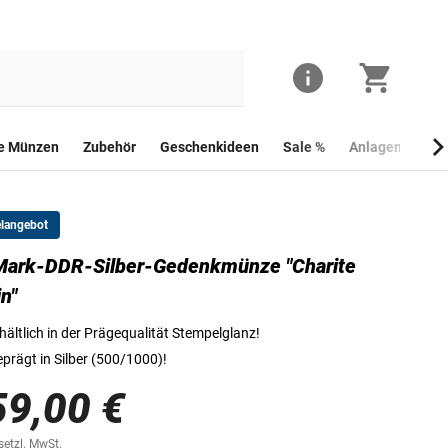
he Münzen
Zubehör
Geschenkideen
Sale %
Anlagemünzen
elangebot
Mark-DDR-Silber-Gedenkmünze "Charite
Die Vorderseite der 10-Mark-DDR-Gedenkmünze "275 Jahre Charité
in"
hältlich in der Prägequalität Stempelglanz!
prägt in Silber (500/1000)!
59,00 €
esetzl. MwSt.