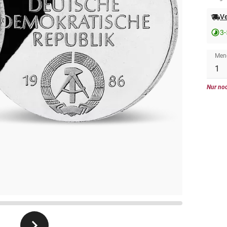
Ve
3-
Men
Nur noc