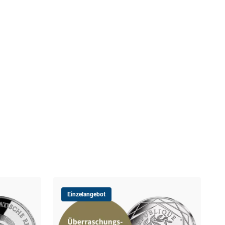
Einzelangebot
10-
Übe