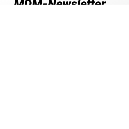
MDM-Newsletter
Jetzt zum MDM-Newsletter anmelden und 5
sichern
Exklusive Newsletter-Angebote
Rabatt- und Gutschein-Aktionen
Produktneuheiten & Trends entdecken
Darauf können Sie si