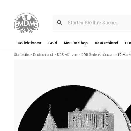
Kollektionen
Gold
Neu im Shop
Deutschland
Eu
Startseite
>
Deutschland
>
DDR-Münzen
>
DDR-Gedenkmünzen
>
10-Mark-