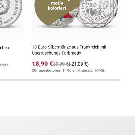
17
30-T
10-Euro-Silbermünze aus Frankreich mit
leben
Überraschungs-Farbmotiv
18,90 €
39,99 €
(-21,09 €)
. MwSt.
30-Tage-Bestpreis: 14,90 €
inkl. gesetzl. MwSt.