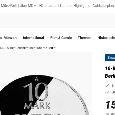
MünzWelt
Über MDM
Hilfe
Jobs
Kunden-Highlights
Goldsparplan
ro-Münzen
International
Film & Comic
Themen
Historisc
DDR-Silber-Gedenkmünze "Charite Berlin"
Einz
10-
Berl
Er
Ge
1
inkl. g