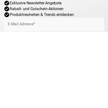
Exklusive Newsletter-Angebote
Rabatt- und Gutschein-Aktionen
Produktneuheiten & Trends entdecken
E-Mail Adresse*
Jetzt anmelden
Ich willige jederzeit widerruflich ein, von MDM über interessante Angebote,
Sonderaktionen und Gewinnspiele rund um das Münzsammeln bei MDM per
E-Mail informiert zu werden. Mit dem Klick auf „Jetzt anmelden“ stimmen Sie
zu, dass wir Ihre Informationen im Rahmen unserer
Datenschutzbestimmungen
verarbeiten. Sie können sich jeder Zeit über den
Newsletter abmelden.
Anti-Roboter-Verifizierung
Hier klicken
Friendly
Captcha ⇗