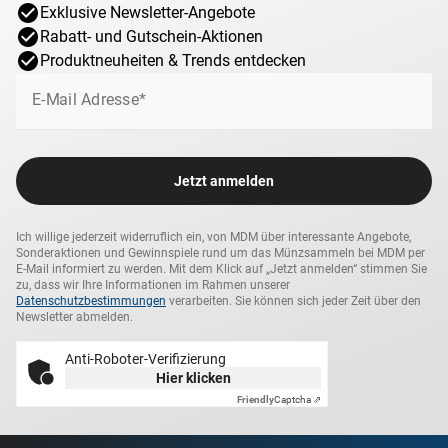
Exklusive Newsletter-Angebote
Unsere Münzen sind handgeprüfte Raritäten, deren
Rabatt- und Gutschein-Aktionen
Echtheit Ihnen ein hochwertiges
Echtheitszertifikat
Produktneuheiten & Trends entdecken
bestätigt. Für eine sichere und hochwertige Aufbewahrung
E-Mail Adresse*
erhalten Sie Ihre Original-Reichsmark-Münze zu Ehren von
Johann Wolfgang von Goethe in einem
edlen Holz-Etui
und einer
schützenden Kapsel
.
Jetzt anmelden
Ich willige jederzeit widerruflich ein, von MDM über interessante Angebote,
Sonderaktionen und Gewinnspiele rund um das Münzsammeln bei MDM per
E-Mail informiert zu werden. Mit dem Klick auf „Jetzt anmelden“ stimmen Sie
zu, dass wir Ihre Informationen im Rahmen unserer
Datenschutzbestimmungen
verarbeiten. Sie können sich jeder Zeit über den
Newsletter abmelden.
Anti-Roboter-Verifizierung
Hier klicken
Friendly
Captcha ⇗