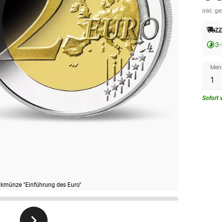
inkl. g
zz
3-
Men
Sofort 
nkmünze "Einführung des Euro"