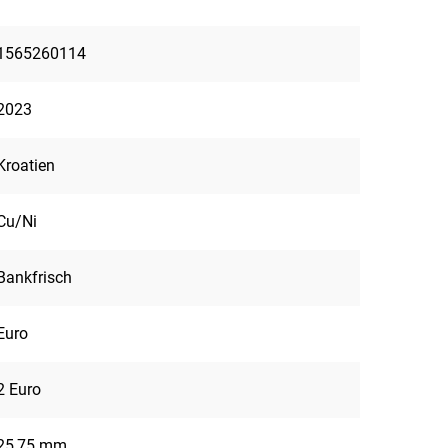
1565260114
2023
Kroatien
Cu/Ni
Bankfrisch
Euro
2 Euro
25,75 mm