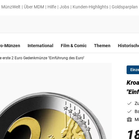
MünzWelt
Über MDM
Hilfe
Jobs
Kunden-Highlights
Goldsparplan
ro-Münzen
International
Film & Comic
Themen
Historisc
ie erste 2 Euro Gedenkmünze "Einführung des Euro"
Einz
Kroa
"Ein
Zu
Ba
Mi
1