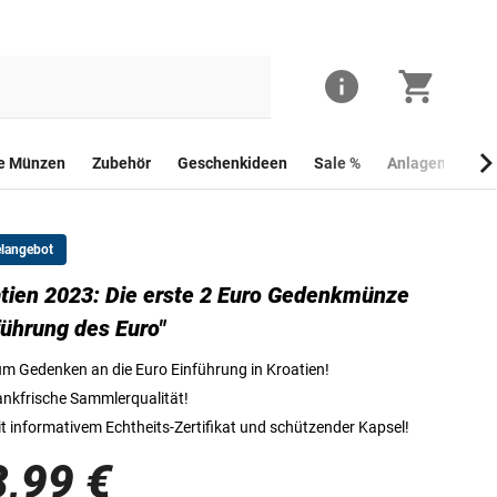
he Münzen
Zubehör
Geschenkideen
Sale %
Anlagemünzen
elangebot
tien 2023: Die erste 2 Euro Gedenkmünze
Die Vorderseite der ersten 2-Euro-Gedenkmünze Kroatiens "Einführung d
führung des Euro"
m Gedenken an die Euro Einführung in Kroatien!
nkfrische Sammlerqualität!
t informativem Echtheits-Zertifikat und schützender Kapsel!
8,99 €