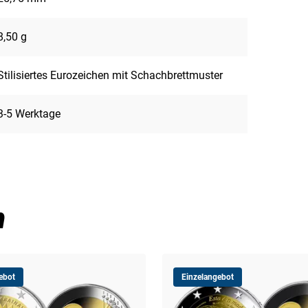
8,50 g
Stilisiertes Eurozeichen mit Schachbrettmuster
3-5 Werktage
n
ebot
Einzelangebot