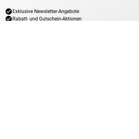
Exklusive Newsletter-Angebote
Rabatt- und Gutschein-Aktionen
Produktneuheiten & Trends entdecken
E-Mail Adresse*
Jetzt anmelden
Ich willige jederzeit widerruflich ein, von MDM über interessante Angebote,
Sonderaktionen und Gewinnspiele rund um das Münzsammeln bei MDM per
E-Mail informiert zu werden. Mit dem Klick auf „Jetzt anmelden“ stimmen Sie
zu, dass wir Ihre Informationen im Rahmen unserer
Datenschutzbestimmungen
verarbeiten. Sie können sich jeder Zeit über den
Newsletter abmelden.
Anti-Roboter-Verifizierung
Hier klicken
Friendly
Captcha ⇗