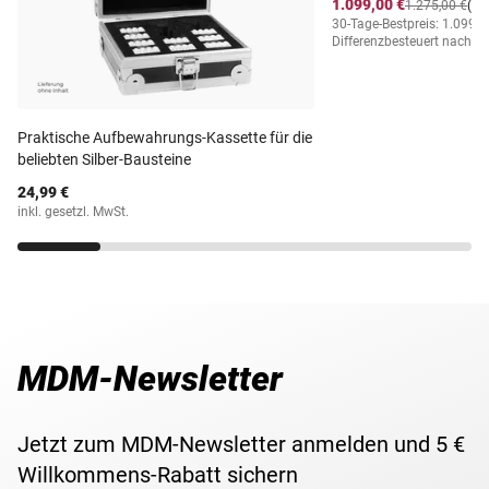
1.099,00 €
Material
Kupfer/Nickel
1.275,00 €
(-1
DURCH DIE SAITEN" stammt aus dem Text der ersten von
30-Tage-Bestpreis: 1.099,0
Differenzbesteuert nach §
Felix Mendelssohn Bartholdy erhaltenen Komposition aus
Prägestätte
Hamburgische Münze
dem Jahr 1819.
Prägequalität /
Polierte Platte
Praktische Aufbewahrungs-Kassette für die
Erhaltung
beliebten Silber-Bausteine
Währung
Deutsche Mark
24,99 €
inkl. gesetzl. MwSt.
Maße
29 mm
MDM-Newsletter
Jetzt zum MDM-Newsletter anmelden und 5 €
Willkommens-Rabatt sichern