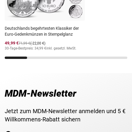
Material
Silber (625/1000)
Staatliche Münzen
Prägestätte
Deutschlands begehrtesten Klassiker der
Baden-Württemberg
Euro-Gedenkmünzen in Stempelglanz
Prägequalität /
Vorzüglich/Stempelglan
49,99 €
71,99 €
(-22,00 €)
Erhaltung
z
30-Tage-Bestpreis: 34,99 €
inkl. gesetzl. MwSt.
Währung
Deutsche Mark
Maße
29 mm
MDM-Newsletter
Gewicht
11,20 g
Lieferzeit
3-5 Werktage
Jetzt zum MDM-Newsletter anmelden und 5 €
Willkommens-Rabatt sichern