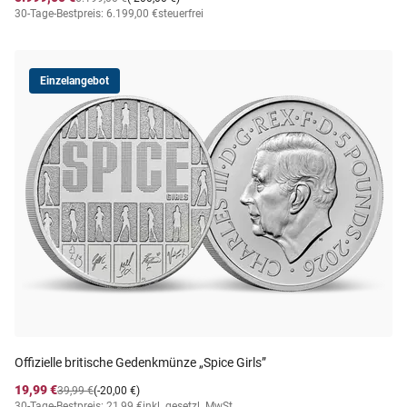
30-Tage-Bestpreis: 6.199,00 €
steuerfrei
Einzelangebot
Offizielle britische Gedenkmünze „Spice Girls”
19,99 €
39,99 €
(-20,00 €)
30-Tage-Bestpreis: 21,99 €
inkl. gesetzl. MwSt.