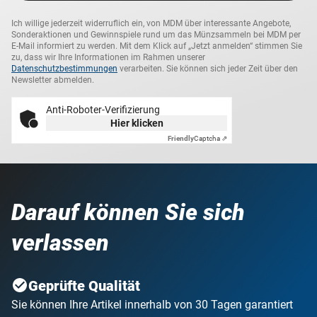
Ich willige jederzeit widerruflich ein, von MDM über interessante Angebote,
Sonderaktionen und Gewinnspiele rund um das Münzsammeln bei MDM per
E-Mail informiert zu werden. Mit dem Klick auf „Jetzt anmelden“ stimmen Sie
zu, dass wir Ihre Informationen im Rahmen unserer
Datenschutzbestimmungen
verarbeiten. Sie können sich jeder Zeit über den
Newsletter abmelden.
Anti-Roboter-Verifizierung
Hier klicken
Friendly
Captcha ⇗
Darauf können Sie sich
verlassen
Geprüfte Qualität
Sie können Ihre Artikel innerhalb von 30 Tagen garantiert