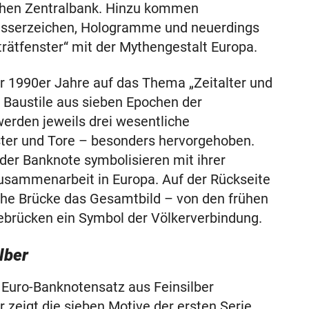
schen Zentralbank. Hinzu kommen
asserzeichen, Hologramme und neuerdings
rätfenster“ mit der Mythengestalt Europa.
er 1990er Jahre auf das Thema „Zeitalter und
n Baustile aus sieben Epochen der
werden jeweils drei wesentliche
ster und Tore – besonders hervorgehoben.
eder Banknote symbolisieren mit ihrer
usammenarbeit in Europa. Auf der Rückseite
sche Brücke das Gesamtbild – von den frühen
brücken ein Symbol der Völkerverbindung.
lber
 Euro-Banknotensatz aus Feinsilber
r zeigt die sieben Motive der ersten Serie