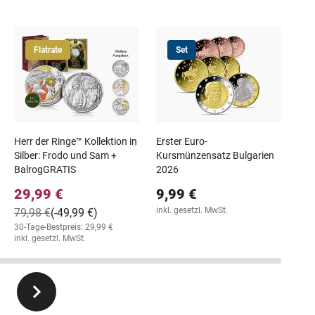
Flatrate
Set
Deut
Eur
"Br
19
Diff
USt
Herr der Ringe™ Kollektion in
Erster Euro-
Silber: Frodo und Sam +
Kursmünzensatz Bulgarien
BalrogGRATIS
2026
29,99 €
9,99 €
inkl. gesetzl. MwSt.
79,98 €
(-49,99 €)
30-Tage-Bestpreis: 29,99 €
inkl. gesetzl. MwSt.