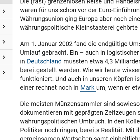
Die (fast) grenzenlosen Reise und Handels
waren für uns schon vor der Euro-Einführun
Währungsunion ging Europa aber noch einen
währungspolitische Kleinstaaterei gehörte
Am 1. Januar 2002 fand die endgültige Ums
Umlauf gebracht. Ein – auch in logistischer
in
Deutschland
mussten etwa 4,3 Milliarde
bereitgestellt werden. Wie wir heute wisse
funktioniert. Und auch in unseren Köpfen 
einer rechnet noch in
Mark
um, wenn er etw
Die meisten Münzensammler sind sowieso E
dokumentieren mit geprägten Zeitzeugen s
währungspolitischen Umbruch. In den Kollek
Politiker noch ringen, bereits Realität. Mit
gemeinsamen Wertseiten samt einheitlicher 